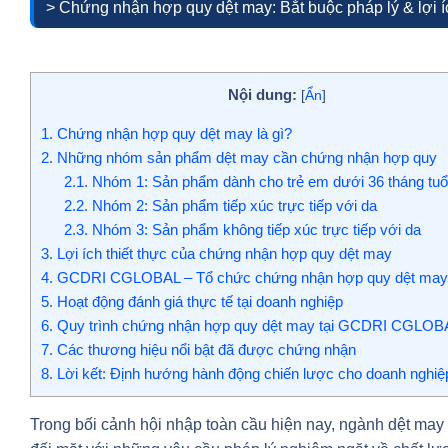
> Chứng nhận hợp quy dệt may: Bắt buộc pháp lý & lợi 
Nội dung:
[
Ẩn
]
1.
Chứng nhận hợp quy dệt may là gì?
2.
Những nhóm sản phẩm dệt may cần chứng nhận hợp quy
2.1.
Nhóm 1: Sản phẩm dành cho trẻ em dưới 36 tháng tuổ
2.2.
Nhóm 2: Sản phẩm tiếp xúc trực tiếp với da
2.3.
Nhóm 3: Sản phẩm không tiếp xúc trực tiếp với da
3.
Lợi ích thiết thực của chứng nhận hợp quy dệt may
4.
GCDRI CGLOBAL – Tổ chức chứng nhận hợp quy dệt may
5.
Hoạt động đánh giá thực tế tại doanh nghiệp
6.
Quy trình chứng nhận hợp quy dệt may tại GCDRI CGLOB
7.
Các thương hiệu nổi bật đã được chứng nhận
8.
Lời kết: Định hướng hành động chiến lược cho doanh nghiệ
Trong bối cảnh hội nhập toàn cầu hiện nay, ngành dệt may