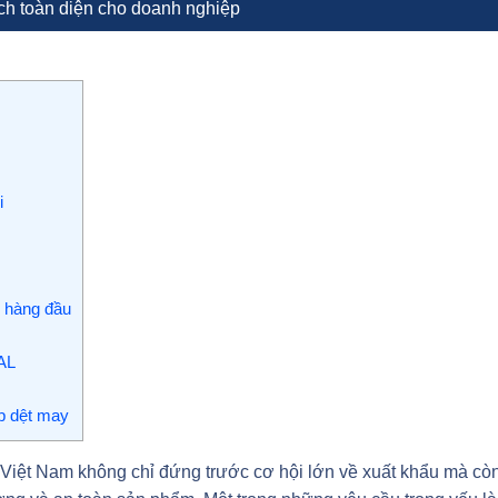
ích toàn diện cho doanh nghiệp
i
 hàng đầu
AL
p dệt may
 Việt Nam không chỉ đứng trước cơ hội lớn về xuất khẩu mà cò