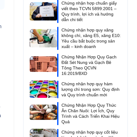
Chứng nhận hợp chuẩn giấy
viết theo TCVN 5899:2001 –
Quy trình, lợi ích và hướng
dẫn chi tiết
n
Chứng nhận hợp quy xăng
không chì, xăng E5, xăng E10:
Yêu cầu bắt buộc trong sản
xuất – kinh doanh
Chứng Nhận Hợp Quy Gạch
Đất Sét Nung và Gạch Bê
Tông Theo QCVN
16:2019/BXD
Chứng nhận hợp quy hàm
lượng chì trong sơn: Quy định
và Quy trình chuẩn mới
Chứng Nhận Hợp Quy Thức
ý
Ăn Chăn Nuôi: Lợi Ích, Quy
a
Trình và Cách Triển Khai Hiệu
Quả
Chứng nhận hợp quy cốt liệu