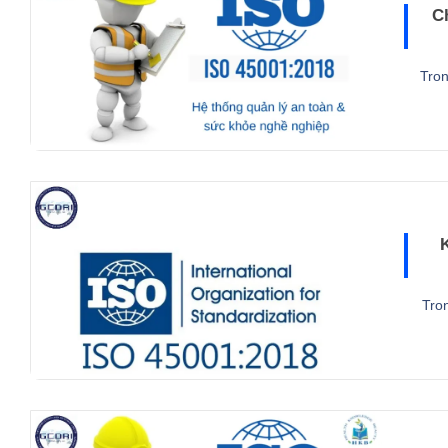
C
Tron
Tron