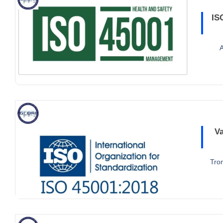
IS
A
Va
Tron