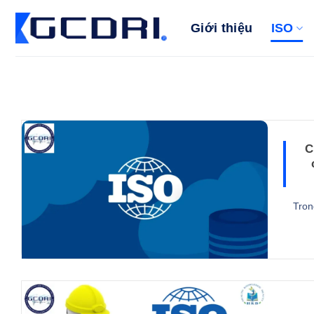
Bỏ
qua
Giới thiệu
ISO
nội
dung
C
Tron