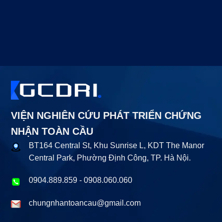
VIỆN NGHIÊN CỨU PHÁT TRIỂN CHỨNG
NHẬN TOÀN CẦU
BT164 Central St, Khu Sunrise L, KDT The Manor
Central Park, Phường Định Công, TP. Hà Nội.
0904.889.859
-
0908.060.060
chungnhantoancau@gmail.com