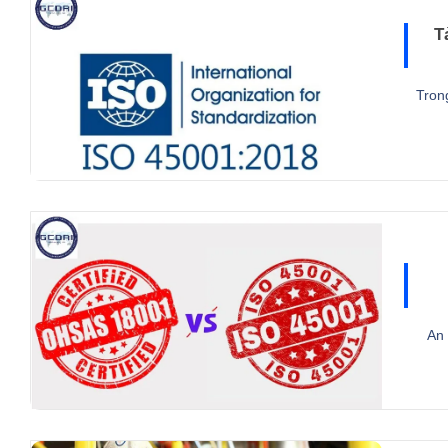
T
Tron
An 