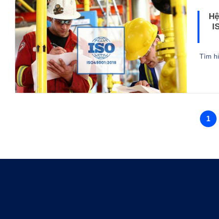
Hệ
I
Tìm h
1