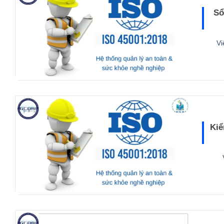
Sổ
Vi
Kiể