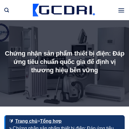
Bỏ
qua
nội
dung
Chứng nhận sản phẩm thiết bị điện: Đáp
ứng tiêu chuẩn quốc gia để định vị
thương hiệu bền vững
Trang chủ
>
Tổng hợp
> Chứng nhận sản phẩm thiết bị điện: Đáp ứng tiêu