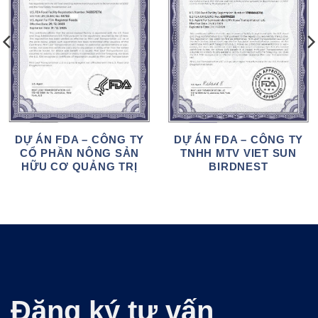
DỰ ÁN FDA – CÔNG TY
DỰ ÁN FDA – CÔNG TY
TNHH MTV VIET SUN
CỔ PHẦN NÔNG SẢN
BIRDNEST
HỮU CƠ QUẢNG TRỊ
Đăng ký tư vấn