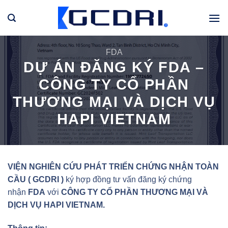
Bỏ
qua
nội
dung
FDA
DỰ ÁN ĐĂNG KÝ FDA –
CÔNG TY CỔ PHẦN
THƯƠNG MẠI VÀ DỊCH VỤ
HAPI VIETNAM
VIỆN NGHIÊN CỨU PHÁT TRIỂN CHỨNG NHẬN TOÀN
CẦU ( GCDRI )
ký hợp đồng tư vấn đăng ký chứng
nhận
FDA
với
CÔNG TY CỔ PHẦN THƯƠNG MẠI VÀ
DỊCH VỤ HAPI VIETNAM.