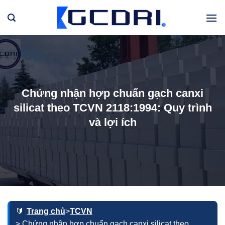
Bỏ
qua
nội
dung
Chứng nhận hợp chuẩn gạch canxi
silicat theo TCVN 2118:1994: Quy trình
và lợi ích
Trang chủ
>
TCVN
> Chứng nhận hợp chuẩn gạch canxi silicat theo