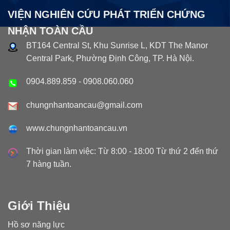
VIỆN NGHIÊN CỨU PHÁT TRIỂN CHỨNG
NHẬN TOÀN CẦU
BT164 Central St, Khu Sunrise L, KDT The Manor
Central Park, Phường Định Công, TP. Hà Nội.
0904.889.859
-
0908.060.060
chungnhantoancau@gmail.com
www.chungnhantoancau.vn
Thời gian làm việc: Từ 8:00 - 18:00 Từ thứ 2 đến thứ
7 hàng tuần.
Giới Thiệu
Hồ sơ năng lực