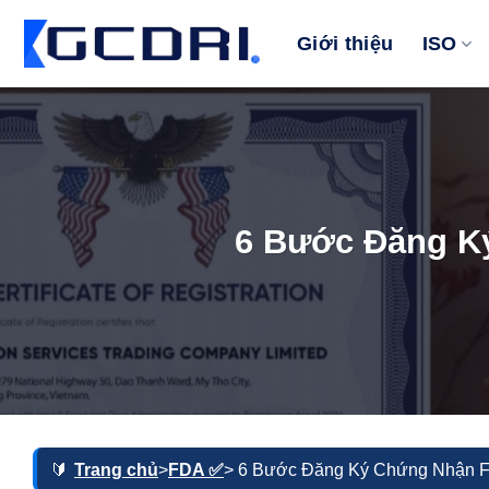
Bỏ
qua
Giới thiệu
ISO
nội
dung
6 Bước Đăng K
Trang chủ
>
FDA ✅
> 6 Bước Đăng Ký Chứng Nhận 