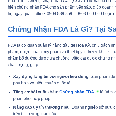
Phát Triển Chứng Nhận Toàn Cầu (GCDRI) tự hào là đơn vị 
hiện chứng nhận FDA cho sản phẩm yến sào, giúp doanh ngh
hệ ngay qua
Hotline: 0904.889.859 – 0908.060.060
hoặc
e
Chứng Nhận FDA Là Gì? Tại S
FDA là cơ quan quản lý hàng đầu tại Hoa Kỳ, chịu trách 
phẩm, dược phẩm, mỹ phẩm và thiết bị y tế trước khi lưu h
phẩm bổ dưỡng được ưa chuộng, việc đạt được chứng nhậ
chất lượng, giúp:
Xây dựng lòng tin với người tiêu dùng
: Sản phẩm đư
phù hợp với tiêu chuẩn quốc tế.
Tăng cơ hội xuất khẩu
:
Chứng nhận FDA
là “tấm 
phân phối hợp pháp.
Nâng cao uy tín thương hiệu
: Doanh nghiệp sở hữu c
trên thị trường toàn cầu.