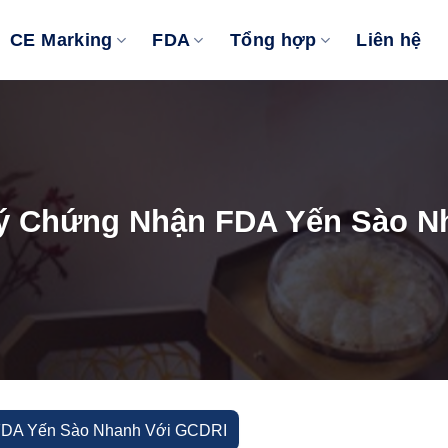
CE Marking
FDA
Tổng hợp
Liên hệ
ý Chứng Nhận FDA Yến Sào N
FDA Yến Sào Nhanh Với GCDRI