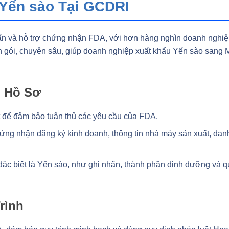
Yến sào Tại GCDRI
 vấn và hỗ trợ chứng nhận FDA, với hơn hàng nghìn doanh nghi
ọn gói, chuyên sâu, giúp doanh nghiệp xuất khẩu Yến sào sang 
ị Hồ Sơ
t để đảm bảo tuân thủ các yêu cầu của FDA.
hứng nhận đăng ký kinh doanh, thông tin nhà máy sản xuất, dan
 đặc biệt là Yến sào, như ghi nhãn, thành phần dinh dưỡng và q
rình