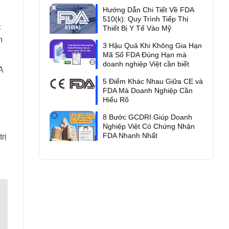
Hướng Dẫn Chi Tiết Về FDA
510(k): Quy Trình Tiếp Thị
c
Thiết Bị Y Tế Vào Mỹ
h
3 Hậu Quả Khi Không Gia Hạn
Mã Số FDA Đúng Hạn mà
doanh nghiệp Việt cần biết
A
5 Điểm Khác Nhau Giữa CE và
FDA Mà Doanh Nghiệp Cần
Hiểu Rõ
8 Bước GCDRI Giúp Doanh
Nghiệp Việt Có Chứng Nhận
FDA Nhanh Nhất
rị