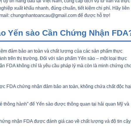
uy tín hàng đầu tại Việt Nam, cung cấp dịch vụ tư vấn và thực
iệp xuất khẩu nhanh, đúng chuẩn, tiết kiệm chi phí. Hãy liên
mail: chungnhantoancau@gmail.com
để được hỗ trợ!
ao Yến sào Cần Chứng Nhận FDA
nhiệm đảm bảo an toàn và chất lượng của các sản phẩm thực
ành trên thị trường. Đối với sản phẩm Yến sào – một loại thực
n FDA không chỉ là yêu cầu pháp lý mà còn là minh chứng ch
ợc FDA chứng nhận đảm bảo an toàn, không chứa chất độc hại
vé thông hành” để Yến sào được thông quan tại hải quan Mỹ và
hứng nhận FDA được đánh giá cao về chất lượng và độ tin cậy