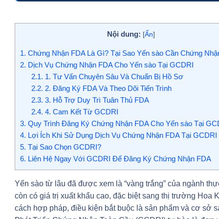
Nội dung:
[
Ẩn
]
1.
Chứng Nhận FDA Là Gì? Tại Sao Yến sào Cần Chứng Nh
2.
Dịch Vụ Chứng Nhận FDA Cho Yến sào Tại GCDRI
2.1.
1. Tư Vấn Chuyên Sâu Và Chuẩn Bị Hồ Sơ
2.2.
2. Đăng Ký FDA Và Theo Dõi Tiến Trình
2.3.
3. Hỗ Trợ Duy Trì Tuân Thủ FDA
2.4.
4. Cam Kết Từ GCDRI
3.
Quy Trình Đăng Ký Chứng Nhận FDA Cho Yến sào Tại GC
4.
Lợi Ích Khi Sử Dụng Dịch Vụ Chứng Nhận FDA Tại GCDRI
5.
Tại Sao Chọn GCDRI?
6.
Liên Hệ Ngay Với GCDRI Để Đăng Ký Chứng Nhận FDA
Yến sào từ lâu đã được xem là “vàng trắng” của ngành thự
còn có giá trị xuất khẩu cao, đặc biệt sang thị trường Hoa 
cách hợp pháp, điều kiện bắt buộc là sản phẩm và cơ sở