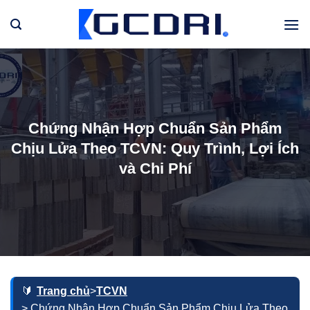
Bỏ
qua
nội
dung
Chứng Nhận Hợp Chuẩn Sản Phẩm
Chịu Lửa Theo TCVN: Quy Trình, Lợi Ích
và Chi Phí
Trang chủ
>
TCVN
> Chứng Nhận Hợp Chuẩn Sản Phẩm Chịu Lửa Theo