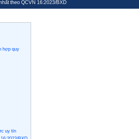
i nhất theo QCVN 16:2023/BXD
n hợp quy
c uy tín
 16:2023/BXD