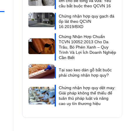
lớn cho bê tông và vữa: Yêu
cầu bắt buộc theo QCVN 16
Chứng nhận hợp quy gạch đá
ốp lát theo QCVN
16:2019/BXD
Chứng Nhận Hợp Chuẩn
TCVN 10052:2013 Cho Da
Trâu, Bò Phèn Xanh – Quy
Trình Và Lợi Ích Doanh Nghiệp
Cần Biết
Tại sao keo dán gỗ bắt buộc
phải chứng nhận hợp quy?
Chứng nhận hợp quy dệt may:
Giải pháp không thể thiếu để
tuân thủ pháp luật và nâng
cao uy tín thương hiệu