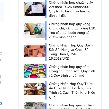
Chứng nhận hợp chuẩn giấy
viết theo TCVN 5899:2001 –
Quy trình, lợi ích và hướng
dẫn chi tiết
Chứng nhận hợp quy xăng
không chì, xăng E5, xăng E10:
Yêu cầu bắt buộc trong sản
xuất – kinh doanh
Chứng Nhận Hợp Quy Gạch
Đất Sét Nung và Gạch Bê
t
Tông Theo QCVN
16:2019/BXD
n
Chứng nhận hợp quy hàm
lượng chì trong sơn: Quy định
và Quy trình chuẩn mới
u
n
Chứng Nhận Hợp Quy Thức
Ăn Chăn Nuôi: Lợi Ích, Quy
Trình và Cách Triển Khai Hiệu
Quả
p
Chứng nhận hợp quy cốt liệu