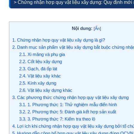
> Chứng nhận hợp quy vật liệu xây dựng: Quy định mớ
Nội dung:
[
Ẩn
]
1.
Chứng nhận hợp quy vật liệu xây dựng là gì?
2.
Danh mục sản phẩm vật liệu xây dựng bắt buộc chứng nhậ
2.1.
Xi măng và phụ gia
2.2.
Cốt liệu xây dựng
2.3.
Gạch, đá ốp lát
2.4.
Vật liệu xây khác
2.5.
Kính xây dựng
2.6.
Vật liệu xây dựng khác
3.
Các phương thức chứng nhận hợp quy vật liệu xây dựng
3.1.
1. Phương thức 1: Thử nghiệm mẫu điển hình
3.2.
2. Phương thức 5: Đánh giá kết hợp sản xuất
3.3.
3. Phương thức 7: Kiểm tra theo lô
4.
Lợi ích khi chứng nhận hợp quy vật liệu xây dựng bởi tổ chứ
5.
Hướng dẫn công bố hợp quy vật liệu xây dựng đúng QCVN