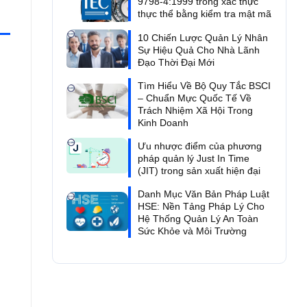
9798-4:1999 trong xác thực
thực thể bằng kiểm tra mật mã
10 Chiến Lược Quản Lý Nhân
Sự Hiệu Quả Cho Nhà Lãnh
Đạo Thời Đại Mới
Tìm Hiểu Về Bộ Quy Tắc BSCI
– Chuẩn Mực Quốc Tế Về
Trách Nhiệm Xã Hội Trong
Kinh Doanh
Ưu nhược điểm của phương
pháp quản lý Just In Time
(JIT) trong sản xuất hiện đại
Danh Mục Văn Bản Pháp Luật
HSE: Nền Tảng Pháp Lý Cho
Hệ Thống Quản Lý An Toàn
Sức Khỏe và Môi Trường