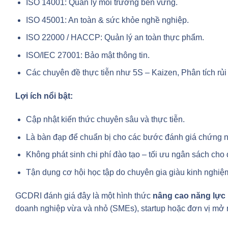
ISO 14001: Quản lý môi trường bền vững.
ISO 45001: An toàn & sức khỏe nghề nghiệp.
ISO 22000 / HACCP: Quản lý an toàn thực phẩm.
ISO/IEC 27001: Bảo mật thông tin.
Các chuyên đề thực tiễn như 5S – Kaizen, Phân tích rủi
Lợi ích nổi bật:
Cập nhật kiến thức chuyên sâu và thực tiễn.
Là bàn đạp để chuẩn bị cho các bước đánh giá chứng n
Không phát sinh chi phí đào tạo – tối ưu ngân sách cho
Tận dụng cơ hội học tập do chuyên gia giàu kinh nghiệm
GCDRI đánh giá đây là một hình thức
nâng cao năng lực 
doanh nghiệp vừa và nhỏ (SMEs), startup hoặc đơn vị mở 