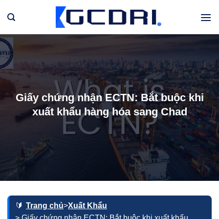
Bỏ
qua
nội
dung
Giấy chứng nhận ECTN: Bắt buộc khi
xuất khẩu hàng hóa sang Chad
Trang chủ
>
Xuất Khẩu
> Giấy chứng nhận ECTN: Bắt buộc khi xuất khẩu