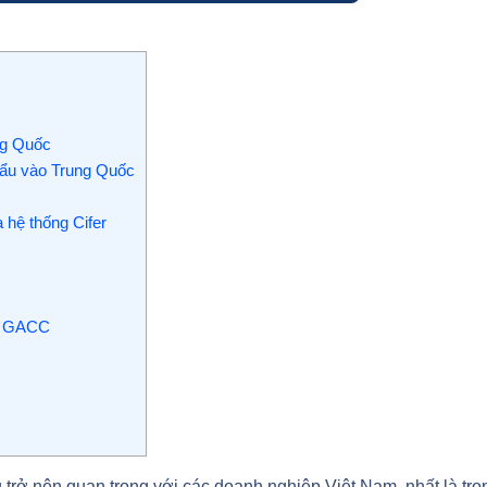
ng Quốc
ẩu vào Trung Quốc
 hệ thống Cifer
ên GACC
rở nên quan trọng với các doanh nghiệp Việt Nam, nhất là tro