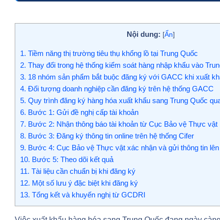
Nội dung:
[
Ẩn
]
1.
Tiềm năng thị trường tiêu thụ khổng lồ tại Trung Quốc
2.
Thay đổi trong hệ thống kiểm soát hàng nhập khẩu vào Tru
3.
18 nhóm sản phẩm bắt buộc đăng ký với GACC khi xuất kh
4.
Đối tượng doanh nghiệp cần đăng ký trên hệ thống GACC
5.
Quy trình đăng ký hàng hóa xuất khẩu sang Trung Quốc qua
6.
Bước 1: Gửi đề nghị cấp tài khoản
7.
Bước 2: Nhận thông báo tài khoản từ Cục Bảo vệ Thực vật
8.
Bước 3: Đăng ký thông tin online trên hệ thống Cifer
9.
Bước 4: Cục Bảo vệ Thực vật xác nhận và gửi thông tin l
10.
Bước 5: Theo dõi kết quả
11.
Tài liệu cần chuẩn bị khi đăng ký
12.
Một số lưu ý đặc biệt khi đăng ký
13.
Tổng kết và khuyến nghị từ GCDRI
Việc xuất khẩu hàng hóa sang Trung Quốc đang ngày càng t