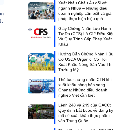
Xuất khẩu Châu Âu đối với
ngành Nhựa – Những điều
doanh nghiệp cần biết và giải
àn
pháp thực hiện hiệu quả
ệt
Giấy Chứng Nhận Lưu Hành
Tự Do (CFS) Là Gì? Điều Kiện
Và Quy Trình Cấp Phép Xuất
Khẩu
Hướng Dẫn Chứng Nhận Hữu
Cơ USDA Organic: Cơ Hội
Xuất Khẩu Nông Sản Vào Thị
Trường Mỹ
Thủ tục chứng nhận CTN khi
xuất khẩu hàng hóa sang
Ghana: Những điều doanh
nghiệp Việt cần biết
Lệnh 248 và 249 của GACC:
Quy định bắt buộc về đăng ký
.
mã số xuất khẩu thực phẩm
vào Trung Quốc