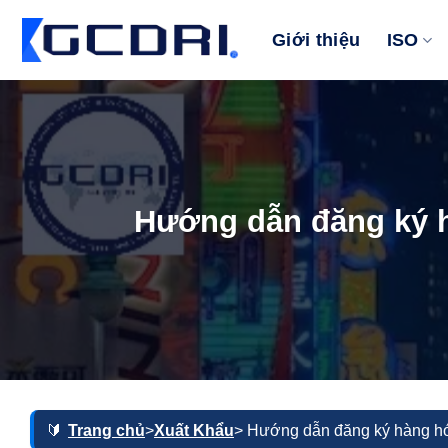
Bỏ
qua
Giới thiệu
ISO
nội
dung
Hướng dẫn đăng ký h
Trang chủ
>
Xuất Khẩu
> Hướng dẫn đăng ký hàng hó