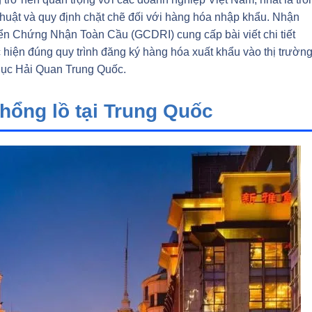
huật và quy định chặt chẽ đối với hàng hóa nhập khẩu. Nhận
ển Chứng Nhận Toàn Cầu (GCDRI) cung cấp bài viết chi tiết
hiện đúng quy trình đăng ký hàng hóa xuất khẩu vào thị trườn
Cục Hải Quan Trung Quốc.
khổng lồ tại Trung Quốc