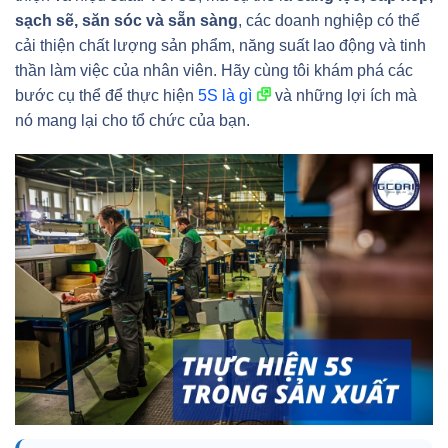
sạch sẽ, săn sóc và sẵn sàng
, các doanh nghiệp có thể
cải thiện chất lượng sản phẩm, năng suất lao động và tinh
thần làm việc của nhân viên. Hãy cùng tôi khám phá các
bước cụ thể để thực hiện
5S là gì
và những lợi ích mà
nó mang lại cho tổ chức của bạn.