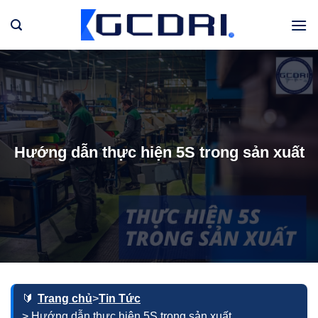
Bỏ
qua
nội
dung
Hướng dẫn thực hiện 5S trong sản xuất
Trang chủ
>
Tin Tức
> Hướng dẫn thực hiện 5S trong sản xuất