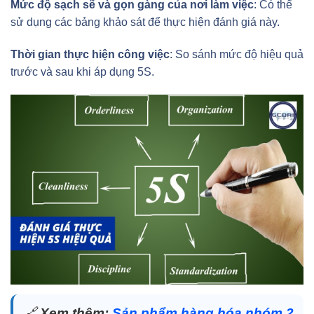
Mức độ sạch sẽ và gọn gàng của nơi làm việc
: Có thể
sử dụng các bảng khảo sát để thực hiện đánh giá này.
Thời gian thực hiện công việc
: So sánh mức độ hiệu quả
trước và sau khi áp dụng 5S.
🔗
Xem thêm:
Sản phẩm hàng hóa nhóm 2