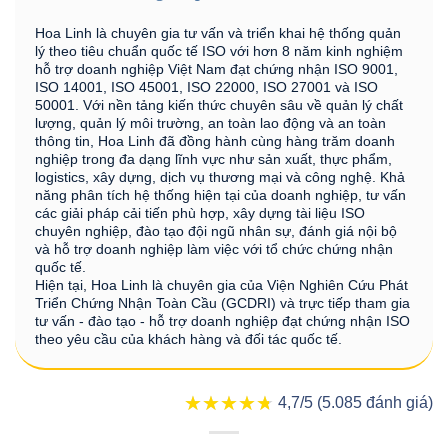
Hoa Linh là chuyên gia tư vấn và triển khai hệ thống quản
lý theo tiêu chuẩn quốc tế ISO với hơn 8 năm kinh nghiệm
hỗ trợ doanh nghiệp Việt Nam đạt chứng nhận ISO 9001,
ISO 14001, ISO 45001, ISO 22000, ISO 27001 và ISO
50001. Với nền tảng kiến thức chuyên sâu về quản lý chất
lượng, quản lý môi trường, an toàn lao động và an toàn
thông tin, Hoa Linh đã đồng hành cùng hàng trăm doanh
nghiệp trong đa dạng lĩnh vực như sản xuất, thực phẩm,
logistics, xây dựng, dịch vụ thương mại và công nghệ. Khả
năng phân tích hệ thống hiện tại của doanh nghiệp, tư vấn
các giải pháp cải tiến phù hợp, xây dựng tài liệu ISO
chuyên nghiệp, đào tạo đội ngũ nhân sự, đánh giá nội bộ
và hỗ trợ doanh nghiệp làm việc với tổ chức chứng nhận
quốc tế.
Hiện tại, Hoa Linh là chuyên gia của Viện Nghiên Cứu Phát
Triển Chứng Nhận Toàn Cầu (GCDRI) và trực tiếp tham gia
tư vấn - đào tạo - hỗ trợ doanh nghiệp đạt chứng nhận ISO
theo yêu cầu của khách hàng và đối tác quốc tế.
★★★★★
★★★★★
4,7/5 (5.085 đánh giá)