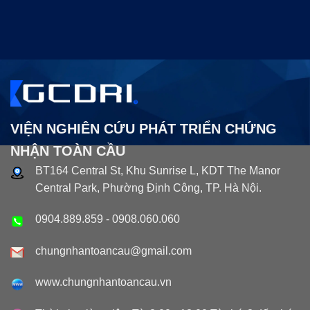
VIỆN NGHIÊN CỨU PHÁT TRIỂN CHỨNG
NHẬN TOÀN CẦU
BT164 Central St, Khu Sunrise L, KDT The Manor
Central Park, Phường Định Công, TP. Hà Nội.
0904.889.859
-
0908.060.060
chungnhantoancau@gmail.com
www.chungnhantoancau.vn