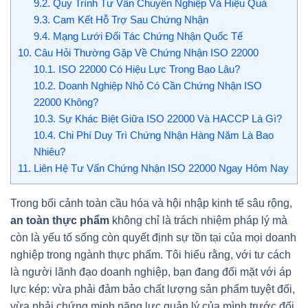
9.2.
Quy Trình Tư Vấn Chuyên Nghiệp Và Hiệu Quả
9.3.
Cam Kết Hỗ Trợ Sau Chứng Nhận
9.4.
Mạng Lưới Đối Tác Chứng Nhận Quốc Tế
10.
Câu Hỏi Thường Gặp Về Chứng Nhận ISO 22000
10.1.
ISO 22000 Có Hiệu Lực Trong Bao Lâu?
10.2.
Doanh Nghiệp Nhỏ Có Cần Chứng Nhận ISO
22000 Không?
10.3.
Sự Khác Biệt Giữa ISO 22000 Và HACCP Là Gì?
10.4.
Chi Phí Duy Trì Chứng Nhận Hàng Năm Là Bao
Nhiêu?
11.
Liên Hệ Tư Vấn Chứng Nhận ISO 22000 Ngay Hôm Nay
Trong bối cảnh toàn cầu hóa và hội nhập kinh tế sâu rộng,
an toàn thực phẩm
không chỉ là trách nhiệm pháp lý mà
còn là yếu tố sống còn quyết định sự tồn tại của mọi doanh
nghiệp trong ngành thực phẩm. Tôi hiểu rằng, với tư cách
là người lãnh đạo doanh nghiệp, bạn đang đối mặt với áp
lực kép: vừa phải đảm bảo chất lượng sản phẩm tuyệt đối,
vừa phải chứng minh năng lực quản lý của mình trước đối