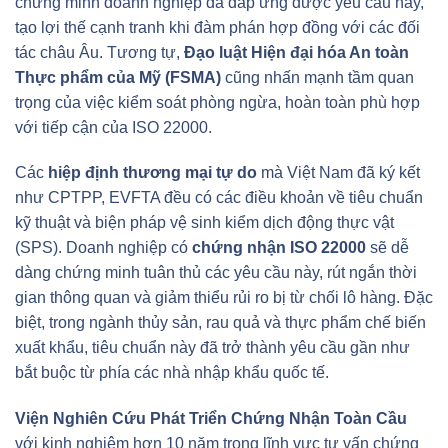
chứng minh doanh nghiệp đã đáp ứng được yêu cầu này,
tạo lợi thế cạnh tranh khi đàm phán hợp đồng với các đối
tác châu Âu. Tương tự,
Đạo luật Hiện đại hóa An toàn
Thực phẩm của Mỹ (FSMA)
cũng nhấn mạnh tầm quan
trọng của việc kiểm soát phòng ngừa, hoàn toàn phù hợp
với tiếp cận của ISO 22000.
Các
hiệp định thương mại tự do
mà Việt Nam đã ký kết
như CPTPP, EVFTA đều có các điều khoản về tiêu chuẩn
kỹ thuật và biện pháp vệ sinh kiểm dịch động thực vật
(SPS). Doanh nghiệp có
chứng nhận ISO 22000
sẽ dễ
dàng chứng minh tuân thủ các yêu cầu này, rút ngắn thời
gian thông quan và giảm thiểu rủi ro bị từ chối lô hàng. Đặc
biệt, trong ngành thủy sản, rau quả và thực phẩm chế biến
xuất khẩu, tiêu chuẩn này đã trở thành yêu cầu gần như
bắt buộc từ phía các nhà nhập khẩu quốc tế.
Viện Nghiên Cứu Phát Triển Chứng Nhận Toàn Cầu
với kinh nghiệm hơn 10 năm trong lĩnh vực tư vấn chứng