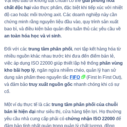
Vật liệu bao bì không đạt chuẩn có thể
giải phóng hóa
chất độc hại
vào thực phẩm, đặc biệt khi tiếp xúc với nhiệt
độ cao hoặc môi trường axit. Các doanh nghiệp này cần
chứng minh rằng nguyên liệu đầu vào, quy trình sản xuất
bao bì, và điều kiện bảo quản đều tuân thủ các yêu cầu về
an toàn hóa học và vi sinh
.
Đối với các
trung tâm phân phối
, nơi tập kết hàng hóa từ
nhiều nguồn khác nhau trước khi đưa đến điểm bán lẻ,
việc áp dụng ISO 22000 giúp thiết lập hệ thống
phân vùng
kho bãi hợp lý
, ngăn ngừa nhiễm chéo, quản lý hạn sử
dụng sản phẩm theo nguyên tắc
FIFO
(First In First Out),
và đảm bảo
truy xuất nguồn gốc
nhanh chóng khi có sự
cố.
Một ví dụ thực tế là các
trung tâm phân phối của chuỗi
bán lẻ hiện đại
như siêu thị, cửa hàng tiện lợi. Họ thường
yêu cầu nhà cung cấp phải có
chứng nhận ISO 22000
để
đảm bảo tính nhất quán trong quản lý chất lượng, đồng