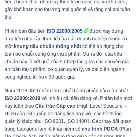
tiêu chuẩn khác nhau tùy theo từng quốc gia và khu vực,
gây khó khăn cho thương mại quốc tế và tăng chi phí tuân
thủ.
Phiên bản đầu tiên
ISO 22000:2005
được xây dựng
dựa trên nhu cầu thực tế của các doanh nghiệp muốn có
một
khung tiêu chuẩn thống nhất
có thể áp dụng cho
toàn bộ chuỗi cung ứng thực phẩm. Sự ra đời của tiêu
chuẩn này là kết quả của sự hợp tác giữa các chuyên gia
an toàn thực phẩm, cơ quan quản lý, và đại diện ngành
công nghiệp từ hơn 30 quốc gia.
Năm 2018, ISO chính thức phát hành phiên bản cập nhật
ISO 22000:2018
với nhiều cải tiến đáng kể. Phiên bản mới
này tuân theo
Cấu trúc Cấp cao
(High Level Structure –
HLS) của ISO, giúp dễ dàng tích hợp với các hệ thống
quản lý khác như ISO 9001, ISO 14001. Các thay đổi quan
trọng bao gồm: làm rõ khái niệm về
chu trình PDCA
(Plan-
Do-Check-Act), phân biệt rõ ràng giữa các chương trình