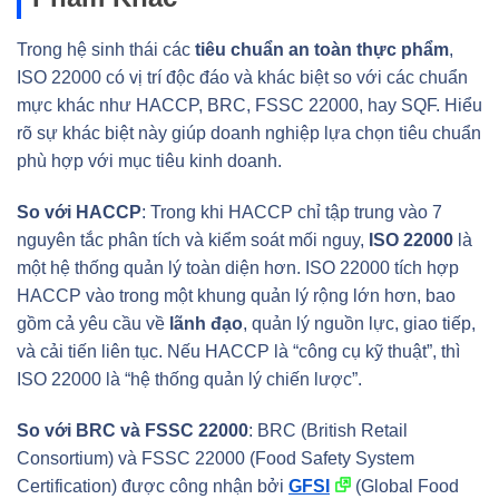
Trong hệ sinh thái các
tiêu chuẩn an toàn thực phẩm
,
ISO 22000 có vị trí độc đáo và khác biệt so với các chuẩn
mực khác như HACCP, BRC, FSSC 22000, hay SQF. Hiểu
rõ sự khác biệt này giúp doanh nghiệp lựa chọn tiêu chuẩn
phù hợp với mục tiêu kinh doanh.
So với HACCP
: Trong khi HACCP chỉ tập trung vào 7
nguyên tắc phân tích và kiểm soát mối nguy,
ISO 22000
là
một hệ thống quản lý toàn diện hơn. ISO 22000 tích hợp
HACCP vào trong một khung quản lý rộng lớn hơn, bao
gồm cả yêu cầu về
lãnh đạo
, quản lý nguồn lực, giao tiếp,
và cải tiến liên tục. Nếu HACCP là “công cụ kỹ thuật”, thì
ISO 22000 là “hệ thống quản lý chiến lược”.
So với BRC và FSSC 22000
: BRC (British Retail
Consortium) và FSSC 22000 (Food Safety System
Certification) được công nhận bởi
GFSI
(Global Food