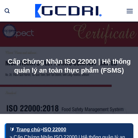
Bỏ
qua
nội
dung
Cấp Chứng Nhận ISO 22000 | Hệ thống
quản lý an toàn thực phẩm (FSMS)
Trang chủ
>
ISO 22000
> Cấp Chứng Nhận ISO 22000 | Hệ thống quản lý an