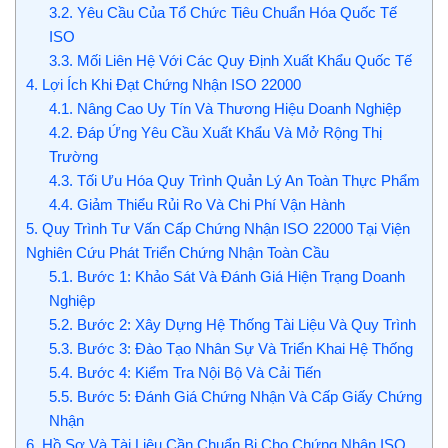
3.2.
Yêu Cầu Của Tổ Chức Tiêu Chuẩn Hóa Quốc Tế
ISO
3.3.
Mối Liên Hệ Với Các Quy Định Xuất Khẩu Quốc Tế
4.
Lợi Ích Khi Đạt Chứng Nhận ISO 22000
4.1.
Nâng Cao Uy Tín Và Thương Hiệu Doanh Nghiệp
4.2.
Đáp Ứng Yêu Cầu Xuất Khẩu Và Mở Rộng Thị
Trường
4.3.
Tối Ưu Hóa Quy Trình Quản Lý An Toàn Thực Phẩm
4.4.
Giảm Thiểu Rủi Ro Và Chi Phí Vận Hành
5.
Quy Trình Tư Vấn Cấp Chứng Nhận ISO 22000 Tại Viện
Nghiên Cứu Phát Triển Chứng Nhận Toàn Cầu
5.1.
Bước 1: Khảo Sát Và Đánh Giá Hiện Trạng Doanh
Nghiệp
5.2.
Bước 2: Xây Dựng Hệ Thống Tài Liệu Và Quy Trình
5.3.
Bước 3: Đào Tạo Nhân Sự Và Triển Khai Hệ Thống
5.4.
Bước 4: Kiểm Tra Nội Bộ Và Cải Tiến
5.5.
Bước 5: Đánh Giá Chứng Nhận Và Cấp Giấy Chứng
Nhận
6.
Hồ Sơ Và Tài Liệu Cần Chuẩn Bị Cho Chứng Nhận ISO