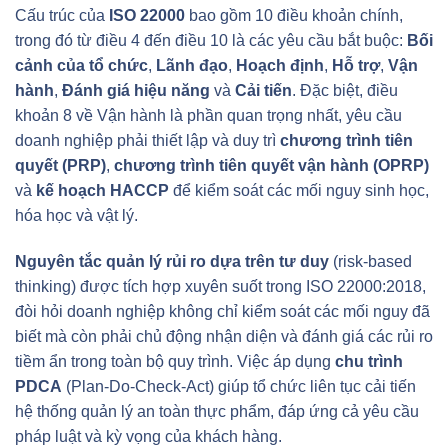
Cấu trúc của
ISO 22000
bao gồm 10 điều khoản chính,
trong đó từ điều 4 đến điều 10 là các yêu cầu bắt buộc:
Bối
cảnh của tổ chức
,
Lãnh đạo
,
Hoạch định
,
Hỗ trợ
,
Vận
hành
,
Đánh giá hiệu năng
và
Cải tiến
. Đặc biệt, điều
khoản 8 về Vận hành là phần quan trọng nhất, yêu cầu
doanh nghiệp phải thiết lập và duy trì
chương trình tiên
quyết (PRP)
,
chương trình tiên quyết vận hành (OPRP)
và
kế hoạch HACCP
để kiểm soát các mối nguy sinh học,
hóa học và vật lý.
Nguyên tắc quản lý rủi ro dựa trên tư duy
(risk-based
thinking) được tích hợp xuyên suốt trong ISO 22000:2018,
đòi hỏi doanh nghiệp không chỉ kiểm soát các mối nguy đã
biết mà còn phải chủ động nhận diện và đánh giá các rủi ro
tiềm ẩn trong toàn bộ quy trình. Việc áp dụng
chu trình
PDCA
(Plan-Do-Check-Act) giúp tổ chức liên tục cải tiến
hệ thống quản lý an toàn thực phẩm, đáp ứng cả yêu cầu
pháp luật và kỳ vọng của khách hàng.