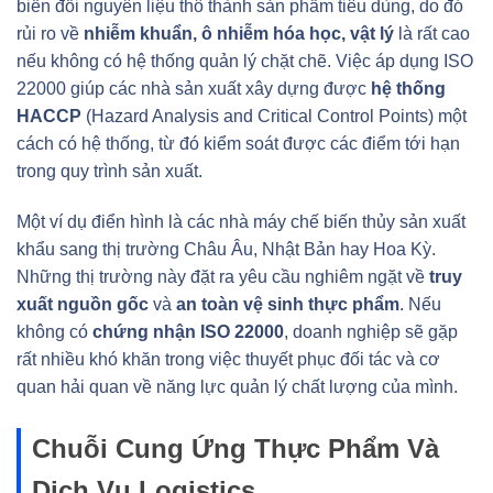
biến đổi nguyên liệu thô thành sản phẩm tiêu dùng, do đó
rủi ro về
nhiễm khuẩn, ô nhiễm hóa học, vật lý
là rất cao
nếu không có hệ thống quản lý chặt chẽ. Việc áp dụng ISO
22000 giúp các nhà sản xuất xây dựng được
hệ thống
HACCP
(Hazard Analysis and Critical Control Points) một
cách có hệ thống, từ đó kiểm soát được các điểm tới hạn
trong quy trình sản xuất.
Một ví dụ điển hình là các nhà máy chế biến thủy sản xuất
khẩu sang thị trường Châu Âu, Nhật Bản hay Hoa Kỳ.
Những thị trường này đặt ra yêu cầu nghiêm ngặt về
truy
xuất nguồn gốc
và
an toàn vệ sinh thực phẩm
. Nếu
không có
chứng nhận ISO 22000
, doanh nghiệp sẽ gặp
rất nhiều khó khăn trong việc thuyết phục đối tác và cơ
quan hải quan về năng lực quản lý chất lượng của mình.
Chuỗi Cung Ứng Thực Phẩm Và
Dịch Vụ Logistics