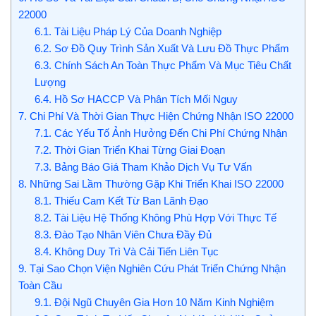
22000
6.1.
Tài Liệu Pháp Lý Của Doanh Nghiệp
6.2.
Sơ Đồ Quy Trình Sản Xuất Và Lưu Đồ Thực Phẩm
6.3.
Chính Sách An Toàn Thực Phẩm Và Mục Tiêu Chất
Lượng
6.4.
Hồ Sơ HACCP Và Phân Tích Mối Nguy
7.
Chi Phí Và Thời Gian Thực Hiện Chứng Nhận ISO 22000
7.1.
Các Yếu Tố Ảnh Hưởng Đến Chi Phí Chứng Nhận
7.2.
Thời Gian Triển Khai Từng Giai Đoạn
7.3.
Bảng Báo Giá Tham Khảo Dịch Vụ Tư Vấn
8.
Những Sai Lầm Thường Gặp Khi Triển Khai ISO 22000
8.1.
Thiếu Cam Kết Từ Ban Lãnh Đạo
8.2.
Tài Liệu Hệ Thống Không Phù Hợp Với Thực Tế
8.3.
Đào Tạo Nhân Viên Chưa Đầy Đủ
8.4.
Không Duy Trì Và Cải Tiến Liên Tục
9.
Tại Sao Chọn Viện Nghiên Cứu Phát Triển Chứng Nhận
Toàn Cầu
9.1.
Đội Ngũ Chuyên Gia Hơn 10 Năm Kinh Nghiệm