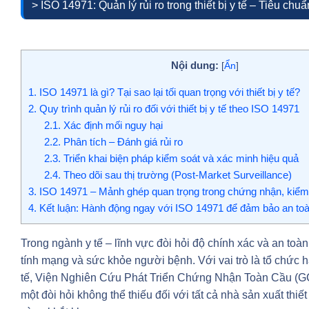
> ISO 14971: Quản lý rủi ro trong thiết bị y tế – Tiêu chu
Nội dung:
[
Ẩn
]
1.
ISO 14971 là gì? Tại sao lại tối quan trọng với thiết bị y tế?
2.
Quy trình quản lý rủi ro đối với thiết bị y tế theo ISO 14971
2.1.
Xác định mối nguy hại
2.2.
Phân tích – Đánh giá rủi ro
2.3.
Triển khai biện pháp kiểm soát và xác minh hiệu quả
2.4.
Theo dõi sau thị trường (Post-Market Surveillance)
3.
ISO 14971 – Mảnh ghép quan trọng trong chứng nhận, kiểm đị
4.
Kết luận: Hành động ngay với ISO 14971 để đảm bảo an toàn 
Trong ngành y tế – lĩnh vực đòi hỏi độ chính xác và an toàn 
tính mạng và sức khỏe người bệnh. Với vai trò là tổ chức h
tế, Viện Nghiên Cứu Phát Triển Chứng Nhận Toàn Cầu (GCD
một đòi hỏi không thể thiếu đối với tất cả nhà sản xuất thiết