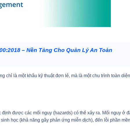
000:2018 – Nền Tảng Cho Quản Lý An Toàn
g chỉ là một khâu kỹ thuật đơn lẻ, mà là một chu trình toàn diệ
ác định được các mối nguy (hazards) có thể xảy ra. Mối nguy ở đ
 từ, sinh học (khả năng gây phản ứng miễn dịch), đến lỗi phần mề