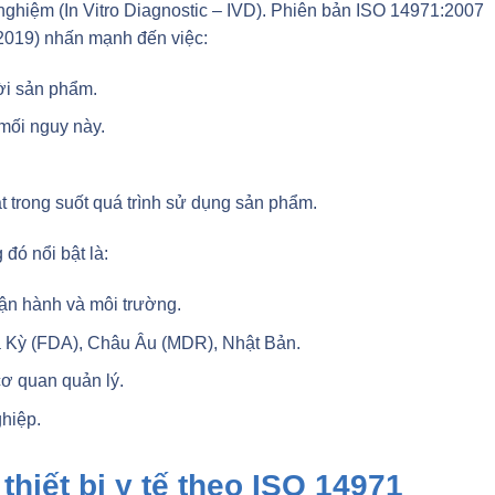
 nghiệm (In Vitro Diagnostic – IVD). Phiên bản ISO 14971:2007
2019) nhấn mạnh đến việc:
ời sản phẩm.
mối nguy này.
t trong suốt quá trình sử dụng sản phẩm.
 đó nổi bật là:
ận hành và môi trường.
oa Kỳ (FDA), Châu Âu (MDR), Nhật Bản.
ơ quan quản lý.
ghiệp.
 thiết bị y tế theo ISO 14971