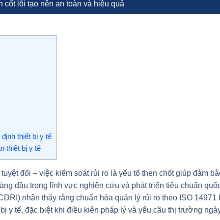
ẩn cốt lõi tạo nên an toàn và hiệu quả
nh thiết bị y tế
thiết bị y tế
tuyệt đối – việc kiểm soát rủi ro là yếu tố then chốt giúp đảm b
àng đầu trong lĩnh vực nghiên cứu và phát triển tiêu chuẩn quố
RI) nhận thấy rằng chuẩn hóa quản lý rủi ro theo ISO 14971 
 bị y tế, đặc biệt khi điều kiện pháp lý và yêu cầu thị trường ngà