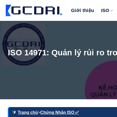
Bỏ
qua
Giới thiệu
ISO
nội
dung
ISO 14971: Quản lý rủi ro tro
Trang chủ
>
Chứng Nhận ISO ✅