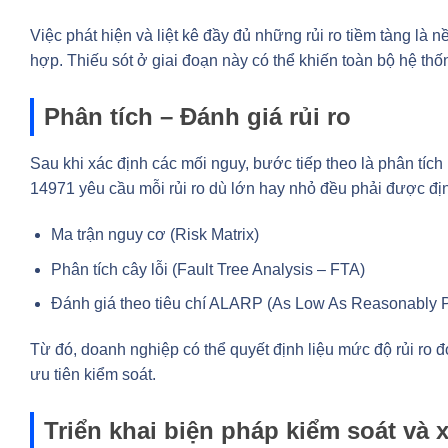
Việc phát hiện và liệt kê đầy đủ những rủi ro tiềm tàng là
hợp. Thiếu sót ở giai đoạn này có thể khiến toàn bộ hệ thốn
Phân tích – Đánh giá rủi ro
Sau khi xác định các mối nguy, bước tiếp theo là phân tíc
14971 yêu cầu mỗi rủi ro dù lớn hay nhỏ đều phải được địn
Ma trận nguy cơ (Risk Matrix)
Phân tích cây lỗi (Fault Tree Analysis – FTA)
Đánh giá theo tiêu chí ALARP (As Low As Reasonably Pr
Từ đó, doanh nghiệp có thể quyết định liệu mức độ rủi ro
ưu tiên kiểm soát.
Triển khai biện pháp kiểm soát và 