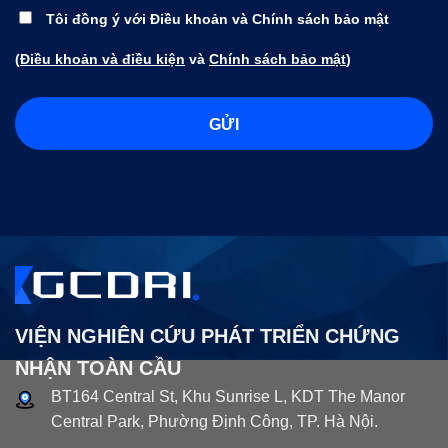
Tôi đồng ý với Điều khoản và Chính sách bảo mật
(
Điều khoản và điều kiện
và
Chính sách bảo mật
)
VIỆN NGHIÊN CỨU PHÁT TRIỂN CHỨNG
NHẬN TOÀN CẦU
BT164 Central St, Khu Sunrise L, KDT The Manor
Central Park, Phường Định Công, TP. Hà Nội.