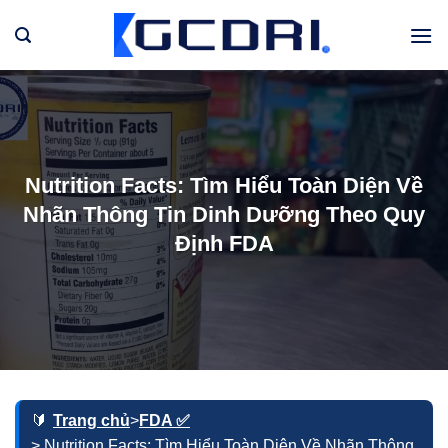
Bỏ
qua
nội
dung
Nutrition Facts: Tìm Hiểu Toàn Diện Về
Nhãn Thông Tin Dinh Dưỡng Theo Quy
Định FDA
Trang chủ
>
FDA ✅
> Nutrition Facts: Tìm Hiểu Toàn Diện Về Nhãn Thông