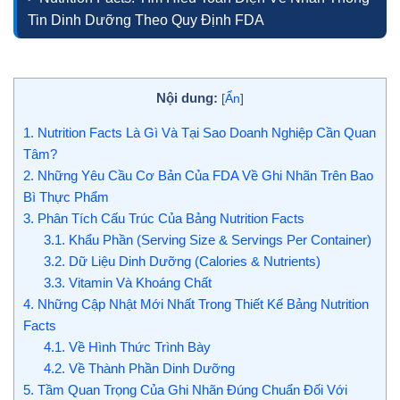
Tin Dinh Dưỡng Theo Quy Định FDA
Nội dung:
[
Ẩn
]
1.
Nutrition Facts Là Gì Và Tại Sao Doanh Nghiệp Cần Quan
Tâm?
2.
Những Yêu Cầu Cơ Bản Của FDA Về Ghi Nhãn Trên Bao
Bì Thực Phẩm
3.
Phân Tích Cấu Trúc Của Bảng Nutrition Facts
3.1.
Khẩu Phần (Serving Size & Servings Per Container)
3.2.
Dữ Liệu Dinh Dưỡng (Calories & Nutrients)
3.3.
Vitamin Và Khoáng Chất
4.
Những Cập Nhật Mới Nhất Trong Thiết Kế Bảng Nutrition
Facts
4.1.
Về Hình Thức Trình Bày
4.2.
Về Thành Phần Dinh Dưỡng
5.
Tầm Quan Trọng Của Ghi Nhãn Đúng Chuẩn Đối Với