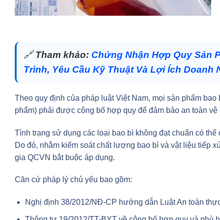
🔗
Tham khảo:
Chứng Nhận Hợp Quy Sản P
Trình, Yêu Cầu Kỹ Thuật Và Lợi Ích Doanh 
Theo quy định của pháp luật Việt Nam, mọi sản phẩm bao b
phẩm) phải được công bố hợp quy để đảm bảo an toàn vệ s
Tình trạng sử dụng các loại bao bì không đạt chuẩn có thể
Do đó, nhằm kiểm soát chất lượng bao bì và vật liệu tiếp
gia QCVN bắt buộc áp dụng.
Căn cứ pháp lý chủ yếu bao gồm:
Nghị định 38/2012/NĐ-CP hướng dẫn Luật An toàn thự
Thông tư 19/2012/TT-BYT về công bố hợp quy và phù h