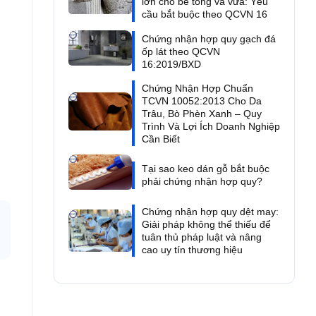
lớn cho bê tông và vữa: Yêu
cầu bắt buộc theo QCVN 16
Chứng nhận hợp quy gạch đá
ốp lát theo QCVN
16:2019/BXD
Chứng Nhận Hợp Chuẩn
TCVN 10052:2013 Cho Da
Trâu, Bò Phèn Xanh – Quy
Trình Và Lợi Ích Doanh Nghiệp
Cần Biết
Tại sao keo dán gỗ bắt buộc
phải chứng nhận hợp quy?
Chứng nhận hợp quy dệt may:
Giải pháp không thể thiếu để
tuân thủ pháp luật và nâng
cao uy tín thương hiệu