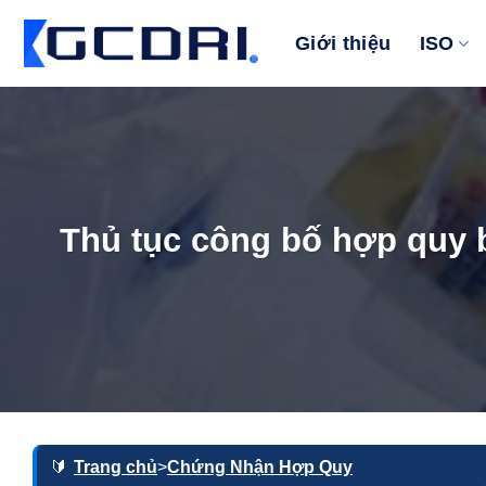
Bỏ
qua
Giới thiệu
ISO
nội
dung
Thủ tục công bố hợp quy 
Trang chủ
>
Chứng Nhận Hợp Quy