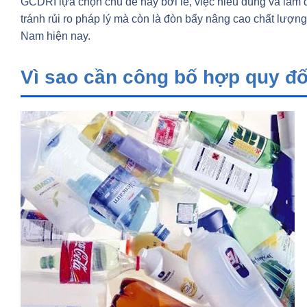
GCDRI lựa chọn chủ đề này bởi lẽ, việc hiểu đúng và làm 
tránh rủi ro pháp lý mà còn là đòn bẩy nâng cao chất lượn
Nam hiện nay.
Vì sao cần công bố hợp quy đố