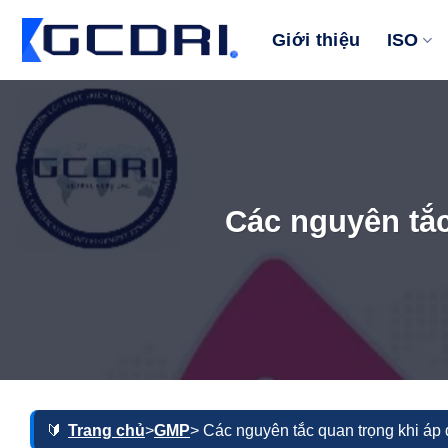
Bỏ
qua
Giới thiệu
ISO
nội
dung
Các nguyên tắ
Trang chủ
>
GMP
> Các nguyên tắc quan trọng khi á