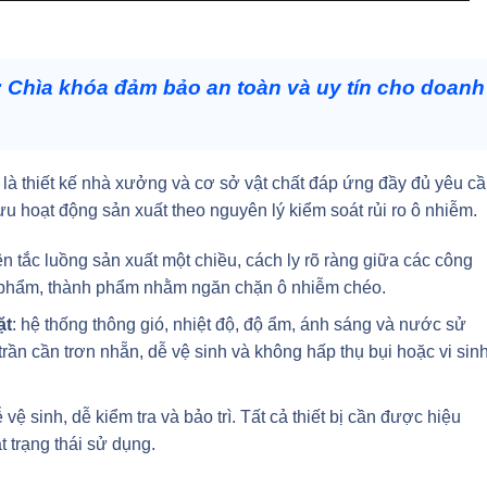
Chìa khóa đảm bảo an toàn và uy tín cho doanh
 là thiết kế nhà xưởng và cơ sở vật chất đáp ứng đầy đủ yêu c
i ưu hoạt động sản xuất theo nguyên lý kiểm soát rủi ro ô nhiễm.
 tắc luồng sản xuất một chiều, cách ly rõ ràng giữa các công
h phẩm, thành phẩm nhằm ngăn chặn ô nhiễm chéo.
ặt
: hệ thống thông gió, nhiệt độ, độ ẩm, ánh sáng và nước sử
rần cần trơn nhẵn, dễ vệ sinh và không hấp thụ bụi hoặc vi sin
ễ vệ sinh, dễ kiểm tra và bảo trì. Tất cả thiết bị cần được hiệu
t trạng thái sử dụng.