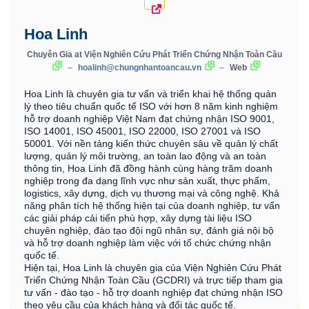
Hoa Linh
Chuyên Gia
at
Viện Nghiên Cứu Phát Triển Chứng Nhận Toàn Cầu
–
hoalinh@chungnhantoancau.vn
–
Web
Hoa Linh là chuyên gia tư vấn và triển khai hệ thống quản
lý theo tiêu chuẩn quốc tế ISO với hơn 8 năm kinh nghiệm
hỗ trợ doanh nghiệp Việt Nam đạt chứng nhận ISO 9001,
ISO 14001, ISO 45001, ISO 22000, ISO 27001 và ISO
50001. Với nền tảng kiến thức chuyên sâu về quản lý chất
lượng, quản lý môi trường, an toàn lao động và an toàn
thông tin, Hoa Linh đã đồng hành cùng hàng trăm doanh
nghiệp trong đa dạng lĩnh vực như sản xuất, thực phẩm,
logistics, xây dựng, dịch vụ thương mại và công nghệ. Khả
năng phân tích hệ thống hiện tại của doanh nghiệp, tư vấn
các giải pháp cải tiến phù hợp, xây dựng tài liệu ISO
chuyên nghiệp, đào tạo đội ngũ nhân sự, đánh giá nội bộ
và hỗ trợ doanh nghiệp làm việc với tổ chức chứng nhận
quốc tế.
Hiện tại, Hoa Linh là chuyên gia của Viện Nghiên Cứu Phát
Triển Chứng Nhận Toàn Cầu (GCDRI) và trực tiếp tham gia
tư vấn - đào tạo - hỗ trợ doanh nghiệp đạt chứng nhận ISO
theo yêu cầu của khách hàng và đối tác quốc tế.