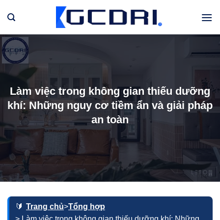
Bỏ
qua
nội
dung
Làm việc trong không gian thiếu dưỡng
khí: Những nguy cơ tiềm ẩn và giải pháp
an toàn
Trang chủ
>
Tổng hợp
> Làm việc trong không gian thiếu dưỡng khí: Những