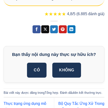
★★★★★
★★★★★
4,8/5 (6.885 đánh giá)
Bạn thấy nội dung này thực sự hữu ích?
CÓ
KHÔNG
Bài viết này được đăng trong
Tổng hợp
. Đánh dấu
liên kết thường trực
.
Thực trạng ứng dụng mô
Bộ Quy Tắc Ứng Xử Trong