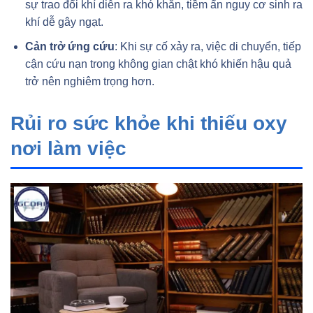
sự trao đổi khí diễn ra khó khăn, tiềm ẩn nguy cơ sinh ra
khí dễ gây ngạt.
Cản trở ứng cứu
: Khi sự cố xảy ra, việc di chuyển, tiếp
cận cứu nạn trong không gian chật khó khiến hậu quả
trở nên nghiêm trọng hơn.
Rủi ro sức khỏe khi thiếu oxy
nơi làm việc