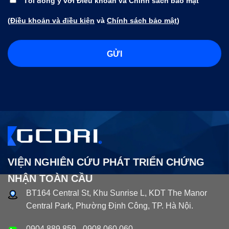
Tôi đồng ý với Điều khoản và Chính sách bảo mật
(
Điều khoản và điều kiện
và
Chính sách bảo mật
)
VIỆN NGHIÊN CỨU PHÁT TRIỂN CHỨNG
NHẬN TOÀN CẦU
BT164 Central St, Khu Sunrise L, KDT The Manor
Central Park, Phường Định Công, TP. Hà Nội.
0904.889.859
-
0908.060.060