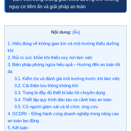
nguy cơ tiềm ẩn và giải pháp an toàn
Nội dung:
[
Ẩn
]
1.
Hiểu đúng về không gian kín và môi trường thiếu dưỡng
khí
2.
Rủi ro sức khỏe khi thiếu oxy nơi làm việc
3.
Biện pháp phòng ngừa hiệu quả – Hướng đến an toàn tối
đa
3.1.
Kiểm tra và đánh giá môi trường trước khi làm việc
3.2.
Cải thiện lưu thông không khí
3.3.
Trang bị đầy đủ thiết bị bảo hộ chuyên dụng
3.4.
Thiết lập quy trình đào tạo và cảnh báo an toàn
3.5.
Cử người giám sát và tổ chức ứng cứu
4.
GCDRI – Đồng hành cùng doanh nghiệp trong nâng cao
an toàn lao động
5.
Kết luận