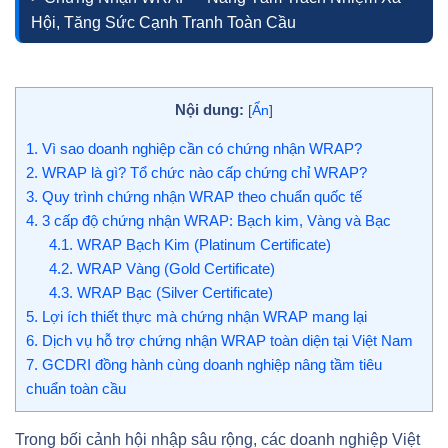
Hội, Tăng Sức Cạnh Tranh Toàn Cầu
Nội dung:
[
Ẩn
]
1.
Vì sao doanh nghiệp cần có chứng nhận WRAP?
2.
WRAP là gì? Tổ chức nào cấp chứng chỉ WRAP?
3.
Quy trình chứng nhận WRAP theo chuẩn quốc tế
4.
3 cấp độ chứng nhận WRAP: Bạch kim, Vàng và Bạc
4.1.
WRAP Bạch Kim (Platinum Certificate)
4.2.
WRAP Vàng (Gold Certificate)
4.3.
WRAP Bạc (Silver Certificate)
5.
Lợi ích thiết thực mà chứng nhận WRAP mang lại
6.
Dịch vụ hỗ trợ chứng nhận WRAP toàn diện tại Việt Nam
7.
GCDRI đồng hành cùng doanh nghiệp nâng tầm tiêu
chuẩn toàn cầu
Trong bối cảnh hội nhập sâu rộng, các doanh nghiệp Việt