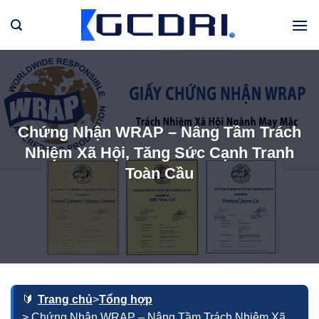
Bỏ
qua
nội
dung
Chứng Nhận WRAP – Nâng Tầm Trách
Nhiệm Xã Hội, Tăng Sức Cạnh Tranh
Toàn Cầu
Trang chủ
>
Tổng hợp
> Chứng Nhận WRAP – Nâng Tầm Trách Nhiệm Xã