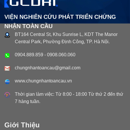
VIỆN NGHIÊN CỨU PHÁT TRIỂN CHỨNG
NHẬN TOÀN CẦU
BT164 Central St, Khu Sunrise L, KDT The Manor
Central Park, Phường Định Công, TP. Hà Nội.
0904.889.859
-
0908.060.060
chungnhantoancau@gmail.com
www.chungnhantoancau.vn
Thời gian làm việc: Từ 8:00 - 18:00 Từ thứ 2 đến thứ
7 hàng tuần.
Giới Thiệu