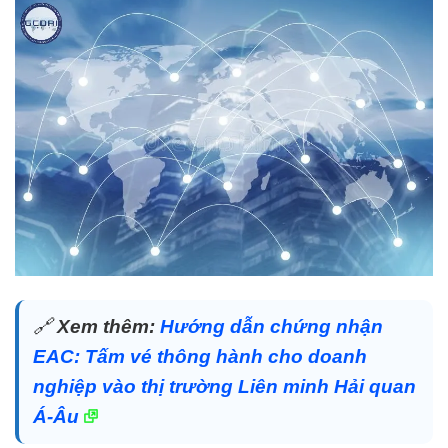
🔗
Xem thêm:
Hướng dẫn chứng nhận
EAC: Tấm vé thông hành cho doanh
nghiệp vào thị trường Liên minh Hải quan
Á-Âu