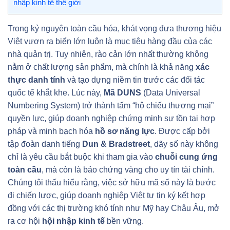
nhập kinh tế thế giới
Trong kỷ nguyên toàn cầu hóa, khát vọng đưa thương hiệu
Việt vươn ra biển lớn luôn là mục tiêu hàng đầu của các
nhà quản trị. Tuy nhiên, rào cản lớn nhất thường không
nằm ở chất lượng sản phẩm, mà chính là khả năng
xác
thực danh tính
và tạo dựng niềm tin trước các đối tác
quốc tế khắt khe. Lúc này,
Mã DUNS
(Data Universal
Numbering System) trở thành tấm “hộ chiếu thương mại”
quyền lực, giúp doanh nghiệp chứng minh sự tồn tại hợp
pháp và minh bạch hóa
hồ sơ năng lực
. Được cấp bởi
tập đoàn danh tiếng
Dun & Bradstreet
, dãy số này không
chỉ là yêu cầu bắt buộc khi tham gia vào
chuỗi cung ứng
toàn cầu
, mà còn là bảo chứng vàng cho uy tín tài chính.
Chúng tôi thấu hiểu rằng, việc sở hữu mã số này là bước
đi chiến lược, giúp doanh nghiệp Việt tự tin ký kết hợp
đồng với các thị trường khó tính như Mỹ hay Châu Âu, mở
ra cơ hội
hội nhập kinh tế
bền vững.