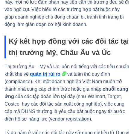
này, mọi nỗ lực đàm phán hay tiếp cận thị trường đều sẽ đi
vào ngõ cụt. Việc hiểu rõ các trường hợp bắt buộc này
giúp doanh nghiệp chủ động chuẩn bị, tránh tình trạng bị
động làm gián đoạn cơ hội kinh doanh.
Ký kết hợp đồng với các đối tác tại
thị trường Mỹ, Châu Âu và Úc
Thị trường Âu – Mỹ và Úc luôn nổi tiếng với các tiêu chuẩn
khắt khe về
quản trị rủi ro
và tuân thủ quy định
(compliance). Khi một doanh nghiệp Việt Nam muốn trở
thành nhà cung cấp chính thức hoặc gia nhập
chuỗi cung
ứng
của các tập đoàn lớn tại đây (như Walmart, Target,
Costco, hay các đối tác sản xuất công nghiệp), việc cung
cấp mã DUNS thường là yêu cầu bắt buộc ngay từ bước
điền hồ sơ năng lực (vendor registration).
Lý do nằm ở việc các đối tác này sử dụng dữ liệu từ Dun &