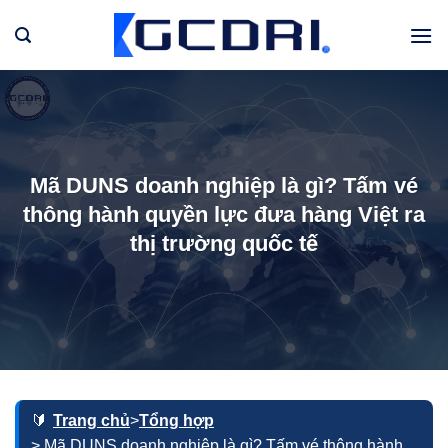
Bỏ
qua
nội
dung
Mã DUNS doanh nghiệp là gì? Tấm vé
thông hành quyền lực đưa hàng Việt ra
thị trường quốc tế
Trang chủ
>
Tổng hợp
> Mã DUNS doanh nghiệp là gì? Tấm vé thông hành