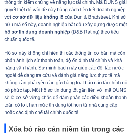
thông tin kiểm chứng về năng lực tài chính. Mã DUNS giải
quyết triệt để vấn đề này bằng cách liên kết doanh nghiệp
với
cơ sở dữ liệu khổng lồ
của Dun & Bradstreet. Khi sở
hữu mã số này, doanh nghiệp bắt đầu xây dựng được một
hồ sơ tín dụng doanh nghiệp
(D&B Rating) theo tiêu
chuẩn quốc tế.
Hồ sơ này không chỉ hiển thị các thông tin cơ bản mà còn
phản ánh lịch sử thanh toán, độ ổn định tài chính và khả
năng vận hành. Sự minh bạch này giúp các đối tác nước
ngoài dễ dàng tra cứu và đánh giá năng lực thực tế mà
không cần phải yêu cầu gửi hàng loạt báo cáo tài chính nội
bộ phức tạp. Một hồ sơ tín dụng tốt gắn liền với mã DUNS
sẽ là cơ sở vững chắc để đàm phán các điều khoản thanh
toán có lợi, hạn mức tín dụng tốt hơn từ nhà cung cấp
hoặc các định chế tài chính quốc tế.
Xóa bỏ rào cản niềm tin trong các