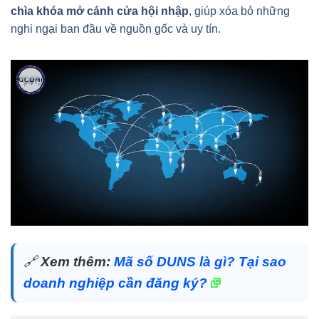
chìa khóa mở cánh cửa hội nhập
, giúp xóa bỏ những
nghi ngại ban đầu về nguồn gốc và uy tín.
🔗
Xem thêm:
Mã số DUNS là gì? Tại sao
doanh nghiệp cần đăng ký?