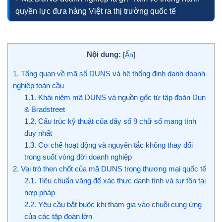
quyền lực đưa hàng Việt ra thị trường quốc tế
Nội dung:
[
Ẩn
]
1.
Tổng quan về mã số DUNS và hệ thống định danh doanh
nghiệp toàn cầu
1.1.
Khái niệm mã DUNS và nguồn gốc từ tập đoàn Dun
& Bradstreet
1.2.
Cấu trúc kỹ thuật của dãy số 9 chữ số mang tính
duy nhất
1.3.
Cơ chế hoạt động và nguyên tắc không thay đổi
trong suốt vòng đời doanh nghiệp
2.
Vai trò then chốt của mã DUNS trong thương mại quốc tế
2.1.
Tiêu chuẩn vàng để xác thực danh tính và sự tồn tại
hợp pháp
2.2.
Yêu cầu bắt buộc khi tham gia vào chuỗi cung ứng
của các tập đoàn lớn