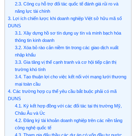
2.3.
Công cụ hỗ trợ đối tác quốc tế đánh giá rủi ro và
năng lực tài chính
3.
Lợi ích chiến lược khi doanh nghiệp Việt sở hữu mã số
DUNS
3.1.
Xây dựng hồ sơ tín dụng uy tín và minh bạch hóa
thông tin kinh doanh
3.2.
Xóa bỏ rào cản niềm tin trong các giao dịch xuất
nhập khẩu
3.3.
Gia tăng vị thế cạnh tranh và cơ hội tiếp cận thị
trường khó tính
3.4.
Tạo thuận lợi cho việc kết nối với mạng lưới thương
mại toàn cầu
4.
Các trường hợp cụ thể yêu cầu bắt buộc phải có mã
DUNS
4.1.
Ký kết hợp đồng với các đối tác tại thị trường Mỹ,
Châu Âu và Úc
4.2.
Đăng ký tài khoản doanh nghiệp trên các nền tảng
công nghệ quốc tế
4.3.
Tham gia đấu thầu các dự án có vốn đầu tư nước