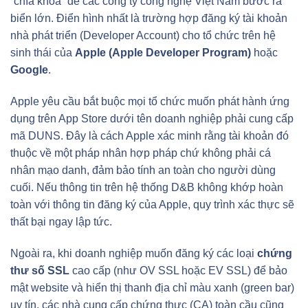
“chìa khóa” để các công ty công nghệ Việt Nam bước ra
biển lớn. Điển hình nhất là trường hợp đăng ký tài khoản
nhà phát triển (Developer Account) cho tổ chức trên hệ
sinh thái của
Apple (Apple Developer Program)
hoặc
Google
.
Apple yêu cầu bắt buộc mọi tổ chức muốn phát hành ứng
dụng trên App Store dưới tên doanh nghiệp phải cung cấp
mã DUNS. Đây là cách Apple xác minh rằng tài khoản đó
thuộc về một pháp nhân hợp pháp chứ không phải cá
nhân mạo danh, đảm bảo tính an toàn cho người dùng
cuối. Nếu thông tin trên hệ thống D&B không khớp hoàn
toàn với thông tin đăng ký của Apple, quy trình xác thực sẽ
thất bại ngay lập tức.
Ngoài ra, khi doanh nghiệp muốn đăng ký các loại
chứng
thư số SSL
cao cấp (như OV SSL hoặc EV SSL) để bảo
mật website và hiển thị thanh địa chỉ màu xanh (green bar)
uy tín, các nhà cung cấp chứng thực (CA) toàn cầu cũng