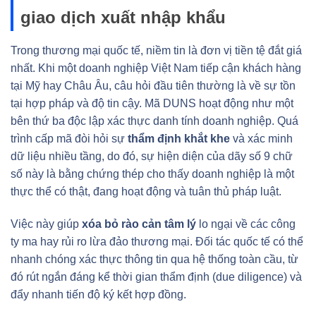
giao dịch xuất nhập khẩu
Trong thương mại quốc tế, niềm tin là đơn vị tiền tệ đắt giá
nhất. Khi một doanh nghiệp Việt Nam tiếp cận khách hàng
tại Mỹ hay Châu Âu, câu hỏi đầu tiên thường là về sự tồn
tại hợp pháp và độ tin cậy. Mã DUNS hoạt động như một
bên thứ ba độc lập xác thực danh tính doanh nghiệp. Quá
trình cấp mã đòi hỏi sự
thẩm định khắt khe
và xác minh
dữ liệu nhiều tầng, do đó, sự hiện diện của dãy số 9 chữ
số này là bằng chứng thép cho thấy doanh nghiệp là một
thực thể có thật, đang hoạt động và tuân thủ pháp luật.
Việc này giúp
xóa bỏ rào cản tâm lý
lo ngại về các công
ty ma hay rủi ro lừa đảo thương mại. Đối tác quốc tế có thể
nhanh chóng xác thực thông tin qua hệ thống toàn cầu, từ
đó rút ngắn đáng kể thời gian thẩm định (due diligence) và
đẩy nhanh tiến độ ký kết hợp đồng.