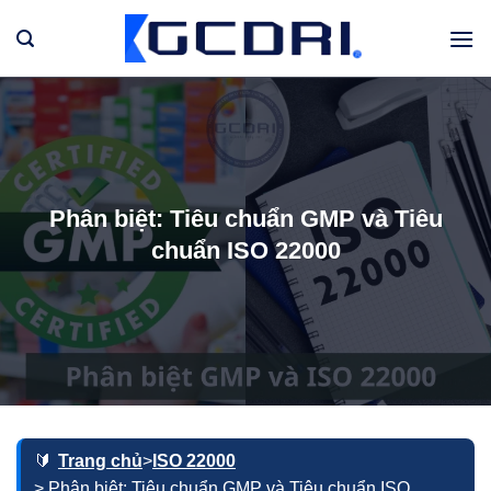
Bỏ
qua
nội
dung
Phân biệt: Tiêu chuẩn GMP và Tiêu
chuẩn ISO 22000
Trang chủ
>
ISO 22000
> Phân biệt: Tiêu chuẩn GMP và Tiêu chuẩn ISO