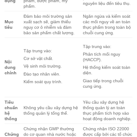
dụng
phẩm, dược phẩm, mỹ
nguyên liệu đến tiêu thụ.
phẩm.
Đảm bảo môi trường sản
Ngăn ngừa và kiểm soát
Mục
xuất sạch sẽ, giảm thiểu
các mối nguy về an toàn
tiêu
nguy cơ ô nhiễm và đảm
thực phẩm trong toàn bộ
bảo sản phẩm chất lượng.
chuỗi cung ứng.
Tập trung vào:
Tập trung vào:
Phân tích mối nguy
Cơ sở vật chất.
(HACCP).
Nội
Vệ sinh môi trường.
dung
Hệ thống kiểm soát toàn
chính
diện.
Đào tạo nhân viên.
Giao tiếp trong chuỗi
Kiểm soát quy trình.
cung ứng.
Tiêu
Yêu cầu xây dựng hệ
chuẩn
Không yêu cầu xây dựng hệ
thống quản lý an toàn
hệ
thống quản lý tổng thể.
thực phẩm tích hợp vào
thống
hoạt động doanh nghiệp.
Chứng nhận GMP thường
Chứng nhận ISO 22000
Chứng
do cơ quan nhà nước hoặc
được cấp bởi các tổ chức