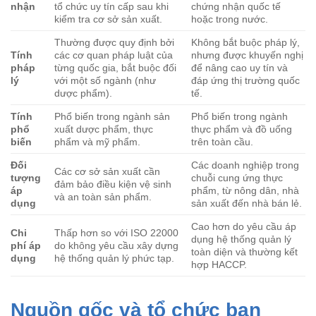
nhận
tổ chức uy tín cấp sau khi
chứng nhận quốc tế
kiểm tra cơ sở sản xuất.
hoặc trong nước.
Thường được quy định bởi
Không bắt buộc pháp lý,
Tính
các cơ quan pháp luật của
nhưng được khuyến nghị
pháp
từng quốc gia, bắt buộc đối
để nâng cao uy tín và
lý
với một số ngành (như
đáp ứng thị trường quốc
dược phẩm).
tế.
Tính
Phổ biến trong ngành sản
Phổ biến trong ngành
phổ
xuất dược phẩm, thực
thực phẩm và đồ uống
biến
phẩm và mỹ phẩm.
trên toàn cầu.
Đối
Các doanh nghiệp trong
Các cơ sở sản xuất cần
tượng
chuỗi cung ứng thực
đảm bảo điều kiện vệ sinh
áp
phẩm, từ nông dân, nhà
và an toàn sản phẩm.
dụng
sản xuất đến nhà bán lẻ.
Cao hơn do yêu cầu áp
Chi
Thấp hơn so với ISO 22000
dụng hệ thống quản lý
phí áp
do không yêu cầu xây dựng
toàn diện và thường kết
dụng
hệ thống quản lý phức tạp.
hợp HACCP.
Nguồn gốc và tổ chức ban