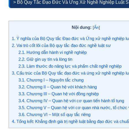
> Bộ Quy Tắc Đạo Đức Và Ứng Xử Nghề Nghiệp Luật S
Nội dung:
[
Ẩn
]
1.
Ý nghĩa của Bộ Quy tắc Đạo đức và Ứng xử nghề nghiệp lu
2.
Vai trò cốt lõi của Bộ quy tắc đạo đức nghề luật sư
2.1.
Hướng dẫn hành vi nghề nghiệp
2.2.
Giữ gìn uy tín và lòng tin
2.3.
Làm thước đo năng lực và phẩm chất nghề nghiệp
3.
Cấu trúc của Bộ Quy tắc đạo đức và ứng xử nghề nghiệp lu
3.1.
Chương I – Nguyên tắc chung
3.2.
Chương II – Quan hệ với khách hàng
3.3.
Chương III – Quan hệ với đồng nghiệp
3.4.
Chương IV – Quan hệ với cơ quan tiến hành tố tụng
3.5.
Chương V – Quan hệ với cơ quan nhà nước, tổ chức 
3.6.
Chương VI – Một số quy tắc riêng
4.
Tổng kết: Khẳng định giá trị nghề luật bằng đạo đức và chu