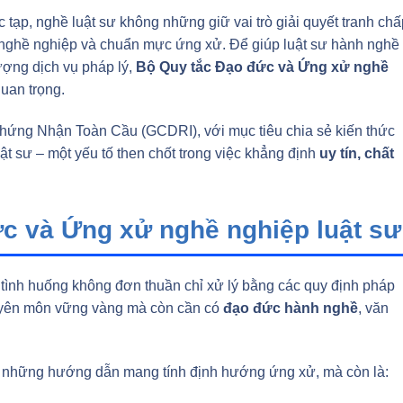
 tạp, nghề luật sư không những giữ vai trò giải quyết tranh chấ
ức nghề nghiệp và chuẩn mực ứng xử. Để giúp luật sư hành nghề
ượng dịch vụ pháp lý,
Bộ Quy tắc Đạo đức và Ứng xử nghề
quan trọng.
Chứng Nhận Toàn Cầu (GCDRI), với mục tiêu chia sẻ kiến thức
t sư – một yếu tố then chốt trong việc khẳng định
uy tín, chất
c và Ứng xử nghề nghiệp luật sư
u tình huống không đơn thuần chỉ xử lý bằng các quy định pháp
chuyên môn vững vàng mà còn cần có
đạo đức hành nghề
, văn
là những hướng dẫn mang tính định hướng ứng xử, mà còn là: