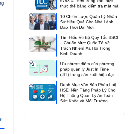
9798-4:1999 trong xác thực
ng
thực thể bằng kiểm tra mật mã
10 Chiến Lược Quản Lý Nhân
Sự Hiệu Quả Cho Nhà Lãnh
Đạo Thời Đại Mới
Tìm Hiểu Về Bộ Quy Tắc BSCI
– Chuẩn Mực Quốc Tế Về
Trách Nhiệm Xã Hội Trong
Kinh Doanh
Ưu nhược điểm của phương
pháp quản lý Just In Time
(JIT) trong sản xuất hiện đại
Danh Mục Văn Bản Pháp Luật
HSE: Nền Tảng Pháp Lý Cho
Hệ Thống Quản Lý An Toàn
Sức Khỏe và Môi Trường
ư