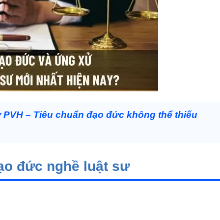
 PVH – Tiêu chuẩn đạo đức không thể thiếu
đạo đức nghề luật sư