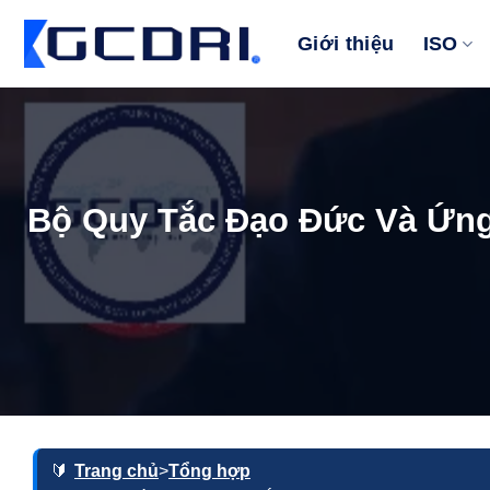
Bỏ
qua
Giới thiệu
ISO
nội
dung
Bộ Quy Tắc Đạo Đức Và Ứng
Trang chủ
>
Tổng hợp