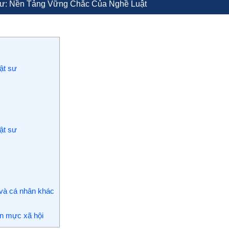
ư: Nền Tảng Vững Chắc Của Nghề Luật
ật sư
ật sư
và cá nhân khác
ẩn mực xã hội