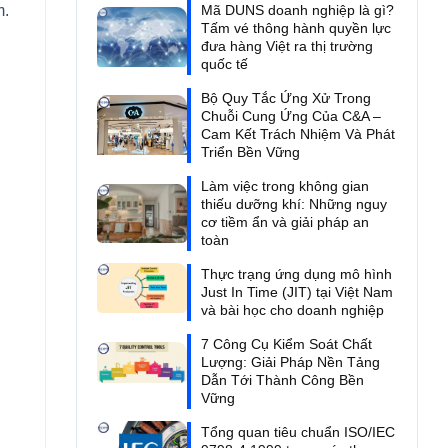
Mã DUNS doanh nghiệp là gì?
m.
Tấm vé thông hành quyền lực
đưa hàng Việt ra thị trường
quốc tế
Bộ Quy Tắc Ứng Xử Trong
Chuỗi Cung Ứng Của C&A –
Cam Kết Trách Nhiệm Và Phát
Triển Bền Vững
Làm việc trong không gian
thiếu dưỡng khí: Những nguy
cơ tiềm ẩn và giải pháp an
toàn
Thực trạng ứng dụng mô hình
Just In Time (JIT) tại Việt Nam
và bài học cho doanh nghiệp
7 Công Cụ Kiểm Soát Chất
Lượng: Giải Pháp Nền Tảng
Dẫn Tới Thành Công Bền
Vững
Tổng quan tiêu chuẩn ISO/IEC