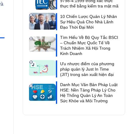
9798-4:1999 trong xác thực
và
thực thể bằng kiểm tra mật mã
10 Chiến Lược Quản Lý Nhân
Sự Hiệu Quả Cho Nhà Lãnh
Đạo Thời Đại Mới
Tìm Hiểu Về Bộ Quy Tắc BSCI
– Chuẩn Mực Quốc Tế Về
Trách Nhiệm Xã Hội Trong
Kinh Doanh
Ưu nhược điểm của phương
pháp quản lý Just In Time
(JIT) trong sản xuất hiện đại
Danh Mục Văn Bản Pháp Luật
HSE: Nền Tảng Pháp Lý Cho
Hệ Thống Quản Lý An Toàn
Sức Khỏe và Môi Trường