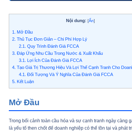
Nội dung:
[
Ẩn
]
1.
Mở Đầu
2.
Thủ Tục Đơn Giản – Chi Phí Hợp Lý
2.1.
Quy Trình Đánh Giá FCCA
3.
Đáp Ứng Nhu Cầu Trong Nước & Xuất Khẩu
3.1.
Lợi Ích Của Đánh Giá FCCA
4.
Tạo Giá Trị Thương Hiệu Và Lợi Thế Cạnh Tranh Cho Doan
4.1.
Đối Tượng Và Ý Nghĩa Của Đánh Giá FCCA
5.
Kết Luận
Mở Đầu
Trong bối cảnh toàn cầu hóa và sự cạnh tranh ngày càng g
là yếu tố then chốt để doanh nghiệp có thể tồn tại và phát t