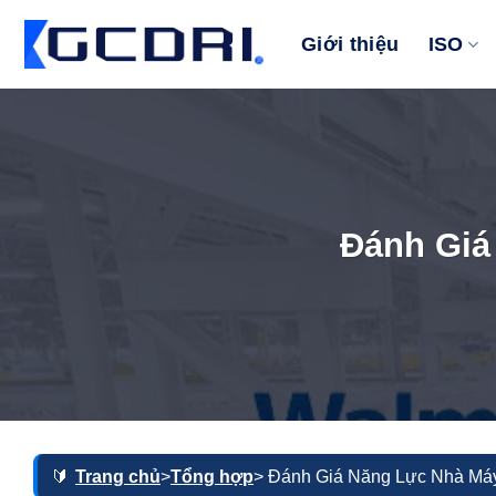
Bỏ
qua
Giới thiệu
ISO
nội
dung
Đánh Giá
Trang chủ
>
Tổng hợp
> Đánh Giá Năng Lực Nhà Má