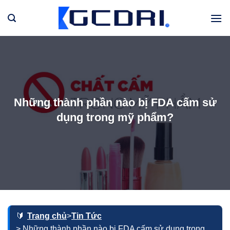
Bỏ
qua
nội
dung
Những thành phần nào bị FDA cấm sử
dụng trong mỹ phẩm?
Trang chủ
>
Tin Tức
> Những thành phần nào bị FDA cấm sử dụng trong