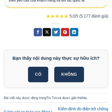
theo yêu cầu của khách hàng và đối tác quốc tế.
★★★★★
★★★★★
5,0/5 (5.177 đánh giá)
Bạn thấy nội dung này thực sự hữu ích?
CÓ
KHÔNG
Bài viết này được đăng trong
Tin Tức
và được gắn thẻ
fda
.
Kiểm định đo điện trở chống