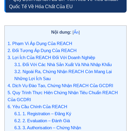
Quốc Tế Về Hóa Chất Của EU
Nội dung:
[
Ẩn
]
1.
Phạm Vi Áp Dụng Của REACH
2.
Đối Tượng Áp Dụng Của REACH
3.
Lợi Ích Của REACH Đối Với Doanh Nghiệp
3.1.
Đối Với Các Nhà Sản Xuất Và Nhà Nhập Khẩu
3.2.
Ngoài Ra, Chứng Nhận REACH Còn Mang Lại
Những Lợi Ích Sau
4.
Dịch Vụ Đào Tạo, Chứng Nhận REACH Của GCDRI
5.
Quy Trình Thực Hiện Chứng Nhận Tiêu Chuẩn REACH
Của GCDRI
6.
Yêu Cầu Chính Của REACH
6.1.
1. Registration – Đăng Ký
6.2.
2. Evaluation – Đánh Giá
6.3.
3. Authorisation – Chứng Nhận