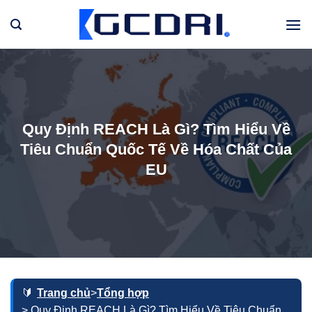
Bỏ
qua
nội
dung
Quy Định REACH Là Gì? Tìm Hiểu Về
Tiêu Chuẩn Quốc Tế Về Hóa Chất Của
EU
Trang chủ
>
Tổng hợp
> Quy Định REACH Là Gì? Tìm Hiểu Về Tiêu Chuẩn