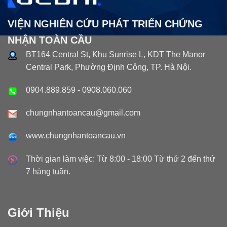
VIỆN NGHIÊN CỨU PHÁT TRIỂN CHỨNG
NHẬN TOÀN CẦU
BT164 Central St, Khu Sunrise L, KDT The Manor
Central Park, Phường Định Công, TP. Hà Nội.
0904.889.859
-
0908.060.060
chungnhantoancau@gmail.com
www.chungnhantoancau.vn
Thời gian làm việc: Từ 8:00 - 18:00 Từ thứ 2 đến thứ
7 hàng tuần.
Giới Thiệu