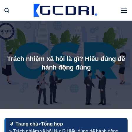
Bỏ
qua
nội
dung
Trách nhiệm xã hội là gì? Hiểu đúng để
hành động đúng
Trang chủ
>
Tổng hợp
> Trách nhiệm xã hội là gì? Hiểu đúng để hành động