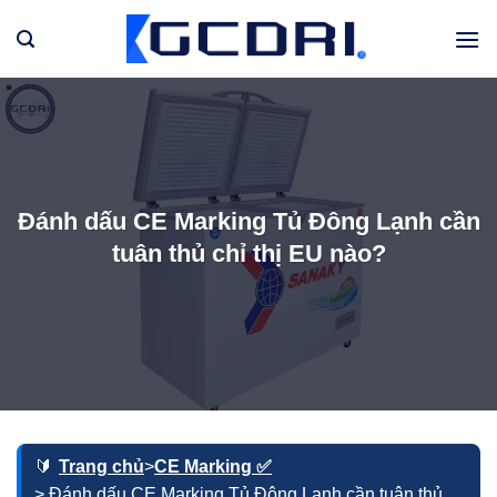
Bỏ
qua
nội
dung
Đánh dấu CE Marking Tủ Đông Lạnh cần
tuân thủ chỉ thị EU nào?
Trang chủ
>
CE Marking ✅
> Đánh dấu CE Marking Tủ Đông Lạnh cần tuân thủ