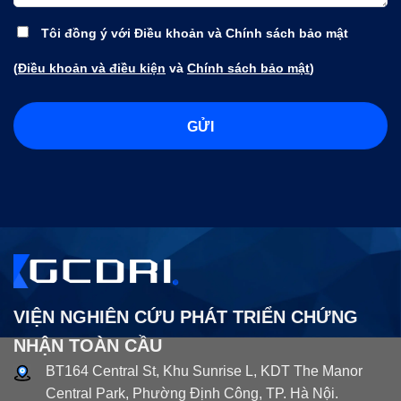
Tôi đồng ý với Điều khoản và Chính sách bảo mật
(
Điều khoản và điều kiện
và
Chính sách bảo mật
)
VIỆN NGHIÊN CỨU PHÁT TRIỂN CHỨNG
NHẬN TOÀN CẦU
BT164 Central St, Khu Sunrise L, KDT The Manor
Central Park, Phường Định Công, TP. Hà Nội.