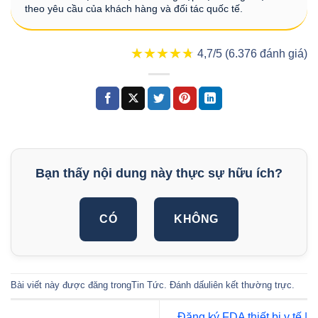
theo yêu cầu của khách hàng và đối tác quốc tế.
★★★★★
★★★★★
4,7/5 (6.376 đánh giá)
Bạn thấy nội dung này thực sự hữu ích?
CÓ
KHÔNG
Bài viết này được đăng trong
Tin Tức
. Đánh dấu
liên kết thường trực
.
Đăng ký FDA thiết bị y tế |