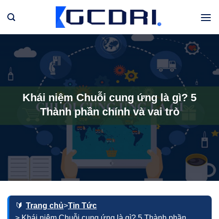
Bỏ
qua
nội
dung
Khái niệm Chuỗi cung ứng là gì? 5
Thành phần chính và vai trò
Trang chủ
>
Tin Tức
> Khái niệm Chuỗi cung ứng là gì? 5 Thành phần