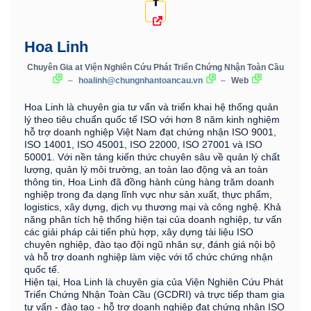
Hoa Linh
Chuyên Gia
at
Viện Nghiên Cứu Phát Triển Chứng Nhận Toàn Cầu
–
hoalinh@chungnhantoancau.vn
–
Web
Hoa Linh là chuyên gia tư vấn và triển khai hệ thống quản
lý theo tiêu chuẩn quốc tế ISO với hơn 8 năm kinh nghiệm
hỗ trợ doanh nghiệp Việt Nam đạt chứng nhận ISO 9001,
ISO 14001, ISO 45001, ISO 22000, ISO 27001 và ISO
50001. Với nền tảng kiến thức chuyên sâu về quản lý chất
lượng, quản lý môi trường, an toàn lao động và an toàn
thông tin, Hoa Linh đã đồng hành cùng hàng trăm doanh
nghiệp trong đa dạng lĩnh vực như sản xuất, thực phẩm,
logistics, xây dựng, dịch vụ thương mại và công nghệ. Khả
năng phân tích hệ thống hiện tại của doanh nghiệp, tư vấn
các giải pháp cải tiến phù hợp, xây dựng tài liệu ISO
chuyên nghiệp, đào tạo đội ngũ nhân sự, đánh giá nội bộ
và hỗ trợ doanh nghiệp làm việc với tổ chức chứng nhận
quốc tế.
Hiện tại, Hoa Linh là chuyên gia của Viện Nghiên Cứu Phát
Triển Chứng Nhận Toàn Cầu (GCDRI) và trực tiếp tham gia
tư vấn - đào tạo - hỗ trợ doanh nghiệp đạt chứng nhận ISO