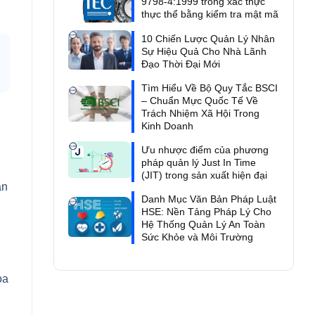
9798-4:1999 trong xác thực
thực thể bằng kiểm tra mật mã
10 Chiến Lược Quản Lý Nhân
Sự Hiệu Quả Cho Nhà Lãnh
Đạo Thời Đại Mới
Tìm Hiểu Về Bộ Quy Tắc BSCI
– Chuẩn Mực Quốc Tế Về
Trách Nhiệm Xã Hội Trong
Kinh Doanh
Ưu nhược điểm của phương
pháp quản lý Just In Time
(JIT) trong sản xuất hiện đại
án
Danh Mục Văn Bản Pháp Luật
HSE: Nền Tảng Pháp Lý Cho
Hệ Thống Quản Lý An Toàn
Sức Khỏe và Môi Trường
oa