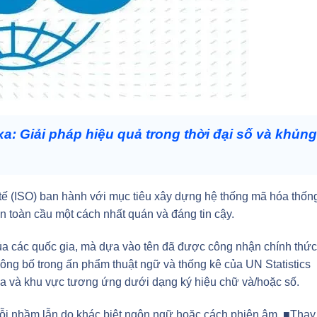
a: Giải pháp hiệu quả trong thời đại số và khủng
ế (ISO) ban hành với mục tiêu xây dựng hệ thống mã hóa thốn
n toàn cầu một cách nhất quán và đáng tin cậy.
của các quốc gia, mà dựa vào tên đã được công nhận chính thức
ng bố trong ấn phẩm thuật ngữ và thống kê của UN Statistics
gia và khu vực tương ứng dưới dạng ký hiệu chữ và/hoặc số.
 lỗi nhầm lẫn do khác biệt ngôn ngữ hoặc cách phiên âm. ■️Thay 