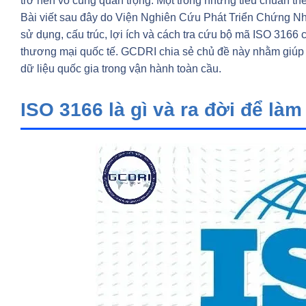
trở nên vô cùng quan trọng. Một trong những tiêu chuẩn th
Bài viết sau đây do Viện Nghiên Cứu Phát Triển Chứng Nh
sử dụng, cấu trúc, lợi ích và cách tra cứu bộ mã ISO 3166 c
thương mại quốc tế. GCDRI chia sẻ chủ đề này nhằm giúp
dữ liệu quốc gia trong vận hành toàn cầu.
ISO 3166 là gì và ra đời để làm