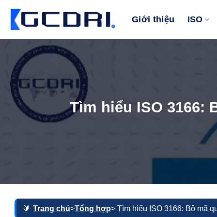
Bỏ
qua
Giới thiệu
ISO
nội
dung
Tìm hiểu ISO 3166: 
Trang chủ
>
Tổng hợp
> Tìm hiểu ISO 3166: Bộ mã qu