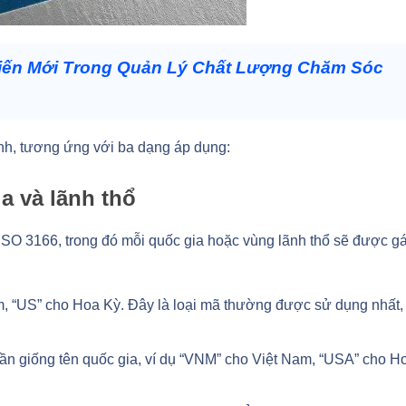
Tiến Mới Trong Quản Lý Chất Lượng Chăm Sóc
nh, tương ứng với ba dạng áp dụng:
a và lãnh thổ
ISO 3166, trong đó mỗi quốc gia hoặc vùng lãnh thổ sẽ được g
am, “US” cho Hoa Kỳ. Đây là loại mã thường được sử dụng nhất,
gần giống tên quốc gia, ví dụ “VNM” cho Việt Nam, “USA” cho H