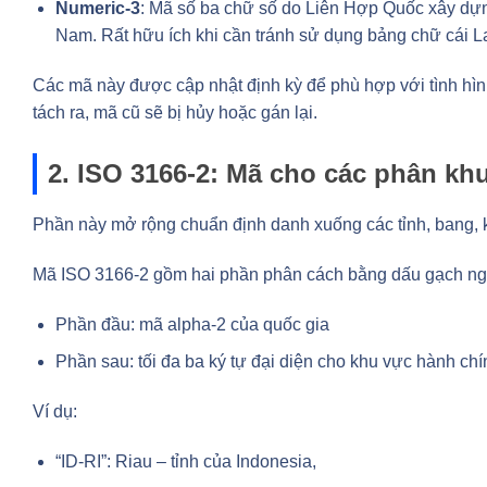
Numeric-3
: Mã số ba chữ số do Liên Hợp Quốc xây dựn
Nam. Rất hữu ích khi cần tránh sử dụng bảng chữ cái La
Các mã này được cập nhật định kỳ để phù hợp với tình hình
tách ra, mã cũ sẽ bị hủy hoặc gán lại.
2. ISO 3166-2: Mã cho các phân kh
Phần này mở rộng chuẩn định danh xuống các tỉnh, bang, kh
Mã ISO 3166-2 gồm hai phần phân cách bằng dấu gạch ng
Phần đầu: mã alpha-2 của quốc gia
Phần sau: tối đa ba ký tự đại diện cho khu vực hành chí
Ví dụ:
“ID-RI”: Riau – tỉnh của Indonesia,