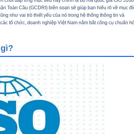
en chốt đáp ứng mục tiêu này chính là bộ mã quốc gia ISO 3166
ận Toàn Cầu (GCDRI) biên soạn sẽ giúp bạn hiểu rõ về mục đí
ũng như vai trò thiết yếu của nó trong hệ thống thông tin và
 các tổ chức, doanh nghiệp Việt Nam nắm bắt công cụ chuẩn h
 gì?