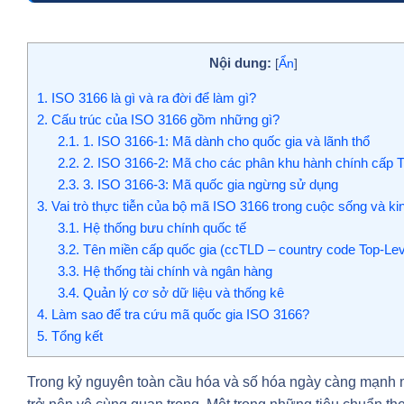
Nội dung:
[
Ẩn
]
1.
ISO 3166 là gì và ra đời để làm gì?
2.
Cấu trúc của ISO 3166 gồm những gì?
2.1.
1. ISO 3166-1: Mã dành cho quốc gia và lãnh thổ
2.2.
2. ISO 3166-2: Mã cho các phân khu hành chính cấp 
2.3.
3. ISO 3166-3: Mã quốc gia ngừng sử dụng
3.
Vai trò thực tiễn của bộ mã ISO 3166 trong cuộc sống và ki
3.1.
Hệ thống bưu chính quốc tế
3.2.
Tên miền cấp quốc gia (ccTLD – country code Top-Le
3.3.
Hệ thống tài chính và ngân hàng
3.4.
Quản lý cơ sở dữ liệu và thống kê
4.
Làm sao để tra cứu mã quốc gia ISO 3166?
5.
Tổng kết
Trong kỷ nguyên toàn cầu hóa và số hóa ngày càng mạnh m