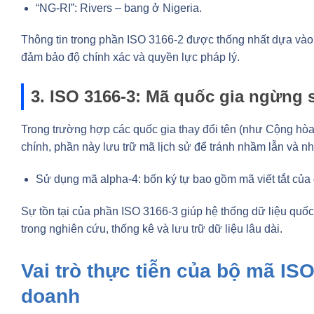
“NG-RI”: Rivers – bang ở Nigeria.
Thông tin trong phần ISO 3166-2 được thống nhất dựa vào 
đảm bảo độ chính xác và quyền lực pháp lý.
3. ISO 3166-3: Mã quốc gia ngừng
Trong trường hợp các quốc gia thay đổi tên (như Cộng hò
chính, phần này lưu trữ mã lịch sử để tránh nhầm lẫn và n
Sử dụng mã alpha-4: bốn ký tự bao gồm mã viết tắt của 
Sự tồn tại của phần ISO 3166-3 giúp hệ thống dữ liệu quốc t
trong nghiên cứu, thống kê và lưu trữ dữ liệu lâu dài.
Vai trò thực tiễn của bộ mã IS
doanh