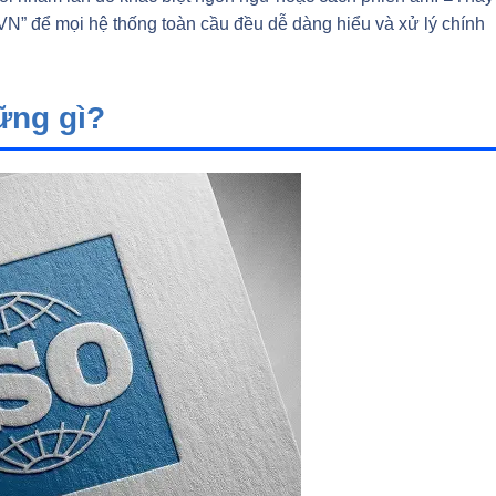
“VN” để mọi hệ thống toàn cầu đều dễ dàng hiểu và xử lý chính
ững gì?