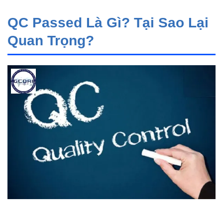
QC Passed Là Gì? Tại Sao Lại
Quan Trọng?