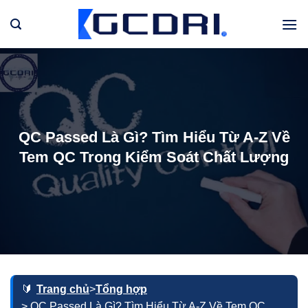
Bỏ
qua
nội
dung
QC Passed Là Gì? Tìm Hiểu Từ A-Z Về
Tem QC Trong Kiểm Soát Chất Lượng
Trang chủ
>
Tổng hợp
> QC Passed Là Gì? Tìm Hiểu Từ A-Z Về Tem QC