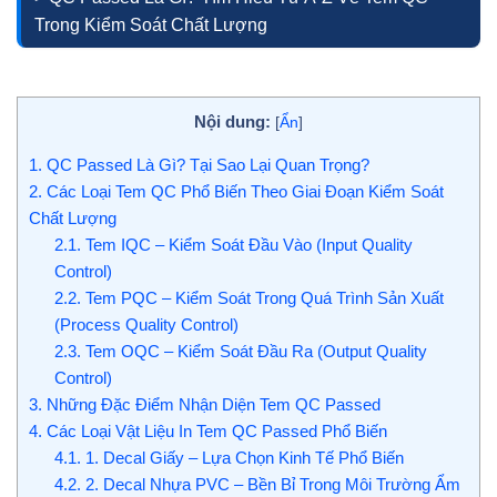
Trong Kiểm Soát Chất Lượng
Nội dung:
[
Ẩn
]
1.
QC Passed Là Gì? Tại Sao Lại Quan Trọng?
2.
Các Loại Tem QC Phổ Biến Theo Giai Đoạn Kiểm Soát
Chất Lượng
2.1.
Tem IQC – Kiểm Soát Đầu Vào (Input Quality
Control)
2.2.
Tem PQC – Kiểm Soát Trong Quá Trình Sản Xuất
(Process Quality Control)
2.3.
Tem OQC – Kiểm Soát Đầu Ra (Output Quality
Control)
3.
Những Đặc Điểm Nhận Diện Tem QC Passed
4.
Các Loại Vật Liệu In Tem QC Passed Phổ Biến
4.1.
1. Decal Giấy – Lựa Chọn Kinh Tế Phổ Biến
4.2.
2. Decal Nhựa PVC – Bền Bỉ Trong Môi Trường Ẩm