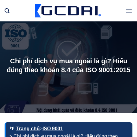
Bỏ
qua
nội
dung
Chi phí dịch vụ mua ngoài là gì? Hiểu
đúng theo khoản 8.4 của ISO 9001:2015
Trang chủ
>
ISO 9001
> Chi phí dịch vụ mua ngoài là gì? Hiểu đúng theo