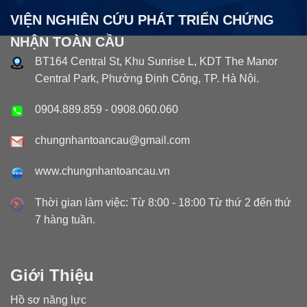
VIỆN NGHIÊN CỨU PHÁT TRIỂN CHỨNG
NHẬN TOÀN CẦU
BT164 Central St, Khu Sunrise L, KDT The Manor
Central Park, Phường Định Công, TP. Hà Nội.
0904.889.859
-
0908.060.060
chungnhantoancau@gmail.com
www.chungnhantoancau.vn
Thời gian làm việc: Từ 8:00 - 18:00 Từ thứ 2 đến thứ
7 hàng tuần.
Giới Thiệu
Hồ sơ năng lực