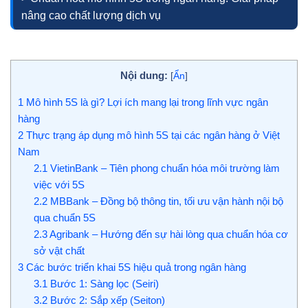
nâng cao chất lượng dịch vụ
Nội dung:
[
Ẩn
]
1
Mô hình 5S là gì? Lợi ích mang lại trong lĩnh vực ngân
hàng
2
Thực trạng áp dụng mô hình 5S tại các ngân hàng ở Việt
Nam
2.1
VietinBank – Tiên phong chuẩn hóa môi trường làm
việc với 5S
2.2
MBBank – Đồng bộ thông tin, tối ưu vận hành nội bộ
qua chuẩn 5S
2.3
Agribank – Hướng đến sự hài lòng qua chuẩn hóa cơ
sở vật chất
3
Các bước triển khai 5S hiệu quả trong ngân hàng
3.1
Bước 1: Sàng lọc (Seiri)
3.2
Bước 2: Sắp xếp (Seiton)