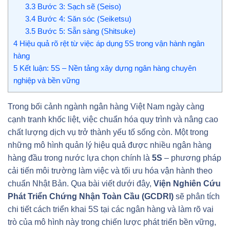
3.3
Bước 3: Sạch sẽ (Seiso)
3.4
Bước 4: Săn sóc (Seiketsu)
3.5
Bước 5: Sẵn sàng (Shitsuke)
4
Hiệu quả rõ rệt từ việc áp dụng 5S trong vận hành ngân
hàng
5
Kết luận: 5S – Nền tảng xây dựng ngân hàng chuyên
nghiệp và bền vững
Trong bối cảnh ngành ngân hàng Việt Nam ngày càng
cạnh tranh khốc liệt, việc chuẩn hóa quy trình và nâng cao
chất lượng dịch vụ trở thành yếu tố sống còn. Một trong
những mô hình quản lý hiệu quả được nhiều ngân hàng
hàng đầu trong nước lựa chọn chính là
5S
– phương pháp
cải tiến môi trường làm việc và tối ưu hóa vận hành theo
chuẩn Nhật Bản. Qua bài viết dưới đây,
Viện Nghiên Cứu
Phát Triển Chứng Nhận Toàn Cầu (GCDRI)
sẽ phân tích
chi tiết cách triển khai 5S tại các ngân hàng và làm rõ vai
trò của mô hình này trong chiến lược phát triển bền vững,