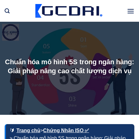
Bỏ
qua
nội
dung
Chuẩn hóa mô hình 5S trong ngân hàng:
Giải pháp nâng cao chất lượng dịch vụ
Trang chủ
>
Chứng Nhận ISO ✅
> Chuẩn hóa mô hình 5S trong ngân hàng: Giải pháp