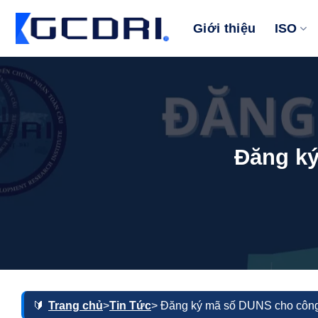
Bỏ
qua
Giới thiệu
ISO
nội
dung
Đăng ký
Trang chủ
>
Tin Tức
> Đăng ký mã số DUNS cho công 