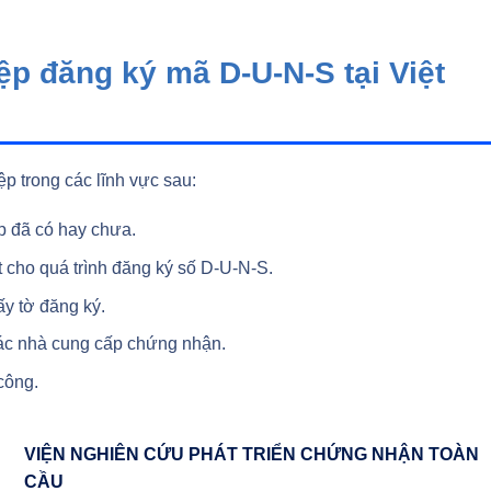
ệp đăng ký mã D-U-N-S tại Việt
 trong các lĩnh vực sau:
 đã có hay chưa.
t cho quá trình đăng ký số D-U-N-S.
ấy tờ đăng ký.
các nhà cung cấp chứng nhận.
công.
VIỆN NGHIÊN CỨU PHÁT TRIỂN CHỨNG NHẬN TOÀN
CẦU