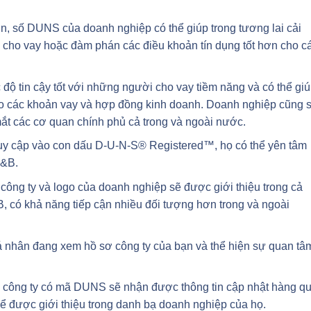
hơn, số DUNS của doanh nghiệp có thể giúp trong tương lai cải
n cho vay hoặc đàm phán các điều khoản tín dụng tốt hơn cho c
 tin cậy tốt với những người cho vay tiềm năng và có thể gi
o các khoản vay và hợp đồng kinh doanh. Doanh nghiệp cũng 
mắt các cơ quan chính phủ cả trong và ngoài nước.
truy cập vào con dấu D-U-N-S® Registered™, họ có thể yên tâm
D&B.
công ty và logo của doanh nghiệp sẽ được giới thiệu trong cả
 có khả năng tiếp cận nhiều đối tượng hơn trong và ngoài
á nhân đang xem hồ sơ công ty của bạn và thể hiện sự quan tâ
c công ty có mã DUNS sẽ nhận được thông tin cập nhật hàng q
ể được giới thiệu trong danh bạ doanh nghiệp của họ.