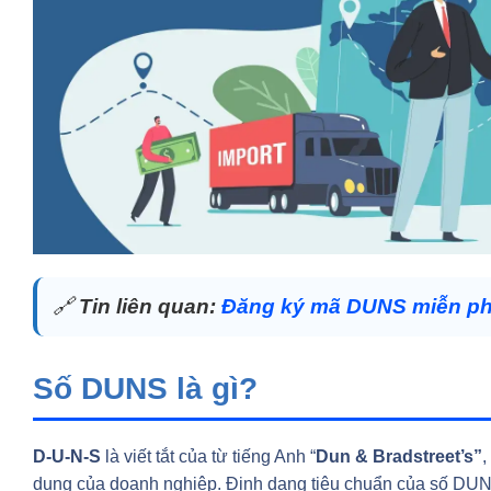
🔗
Tin liên quan:
Đăng ký mã DUNS miễn phí 
Số DUNS là gì?
D-U-N-S
là viết tắt của từ tiếng Anh “
Dun & Bradstreet’s”
,
dụng của doanh nghiệp. Định dạng tiêu chuẩn của số DU