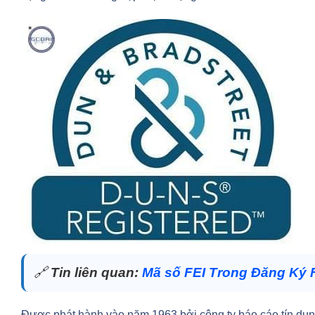
🔗
Tin liên quan:
Mã số FEI Trong Đăng Ký
Được phát hành vào năm 1963 bởi công ty báo cáo tín dụ