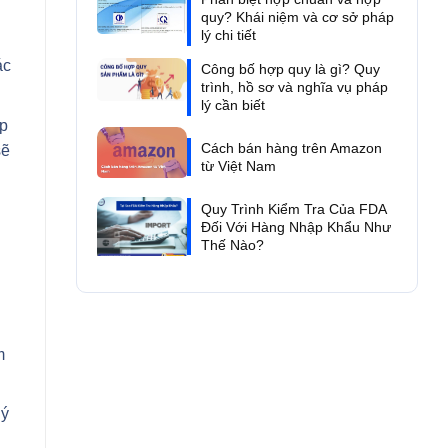
quy? Khái niệm và cơ sở pháp
lý chi tiết
ác
Công bố hợp quy là gì? Quy
trình, hồ sơ và nghĩa vụ pháp
lý cần biết
úp
Cách bán hàng trên Amazon
sẽ
từ Việt Nam
Quy Trình Kiểm Tra Của FDA
Đối Với Hàng Nhập Khẩu Như
Thế Nào?
m
uý