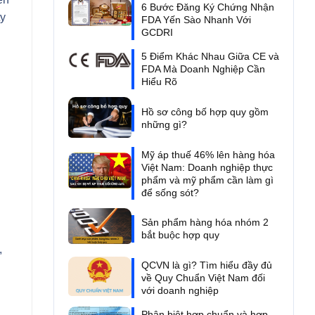
6 Bước Đăng Ký Chứng Nhận
ty
FDA Yến Sào Nhanh Với
GCDRI
5 Điểm Khác Nhau Giữa CE và
FDA Mà Doanh Nghiệp Cần
Hiểu Rõ
Hồ sơ công bố hợp quy gồm
những gì?
Mỹ áp thuế 46% lên hàng hóa
Việt Nam: Doanh nghiệp thực
phẩm và mỹ phẩm cần làm gì
để sống sót?
Sản phẩm hàng hóa nhóm 2
bắt buộc hợp quy
,
QCVN là gì? Tìm hiểu đầy đủ
về Quy Chuẩn Việt Nam đối
với doanh nghiệp
Phân biệt hợp chuẩn và hợp