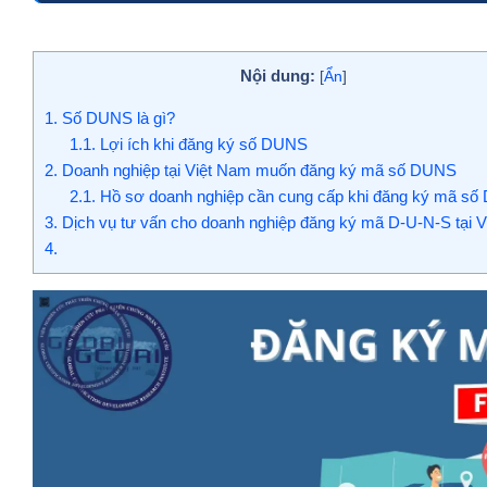
Nội dung:
[
Ẩn
]
1.
Số DUNS là gì?
1.1.
Lợi ích khi đăng ký số DUNS
2.
Doanh nghiệp tại Việt Nam muốn đăng ký mã số DUNS
2.1.
Hồ sơ doanh nghiệp cần cung cấp khi đăng ký mã s
3.
Dịch vụ tư vấn cho doanh nghiệp đăng ký mã D-U-N-S tại 
4.