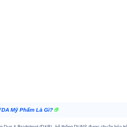
 FDA Mỹ Phẩm Là Gì?
ng Dun & Bradstreet (D&B) , hệ thống DUNS được chuẩn hóa tr