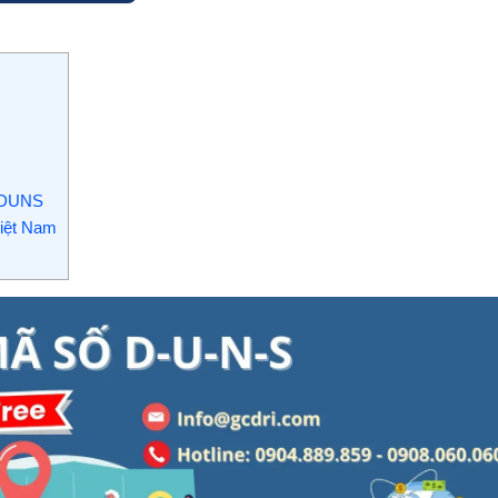
ố DUNS
Việt Nam