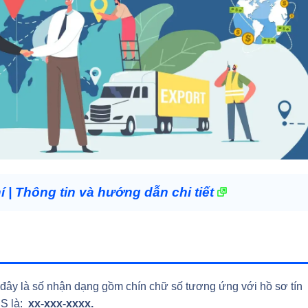
| Thông tin và hướng dẫn chi tiết
 đây là số nhận dạng gồm chín chữ số tương ứng với hồ sơ tín
NS là:
xx-xxx-xxxx.