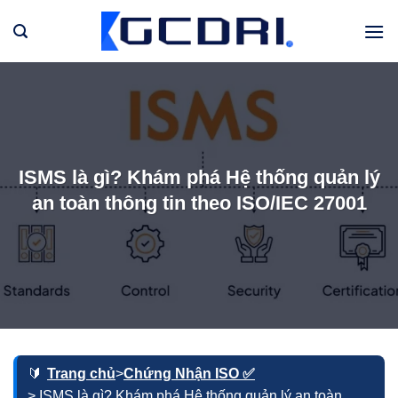
Bỏ
qua
nội
dung
ISMS là gì? Khám phá Hệ thống quản lý
an toàn thông tin theo ISO/IEC 27001
Trang chủ
>
Chứng Nhận ISO ✅
> ISMS là gì? Khám phá Hệ thống quản lý an toàn