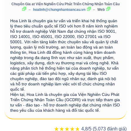
Chuyên Gia
at
Viện Nghiên Cứu Phát Triển Chứng Nhận Toàn Cầu
–
hoalinh@chungnhantoancau.vn
–
Web
Hoa Linh là chuyên gia tư vấn và triển khai hệ thống quản
lý theo tiêu chuẩn quốc tế ISO với hơn 8 năm kinh nghiệm
hỗ trợ doanh nghiệp Việt Nam đạt chứng nhận ISO 9001,
ISO 14001, ISO 45001, ISO 22000, ISO 27001 và ISO
50001. Với nền tảng kiến thức chuyên sâu về quản lý chất
lượng, quản lý môi trường, an toàn lao động và an toàn
thông tin, Hoa Linh đã đồng hành cùng hàng trăm doanh
nghiệp trong đa dạng lĩnh vực như sản xuất, thực phẩm,
logistics, xây dựng, dịch vụ thương mại và công nghệ. Khả
năng phân tích hệ thống hiện tại của doanh nghiệp, tư vấn
các giải pháp cải tiến phù hợp, xây dựng tài liệu ISO
chuyên nghiệp, đào tạo đội ngũ nhân sự, đánh giá nội bộ
và hỗ trợ doanh nghiệp làm việc với tổ chức chứng nhận
quốc tế.
Hiện tại, Hoa Linh là chuyên gia của Viện Nghiên Cứu Phát
Triển Chứng Nhận Toàn Cầu (GCDRI) và trực tiếp tham gia
tư vấn - đào tạo - hỗ trợ doanh nghiệp đạt chứng nhận ISO
theo yêu cầu của khách hàng và đối tác quốc tế.
★★★★★
★★★★★
4,8/5 (5.073 đánh giá)