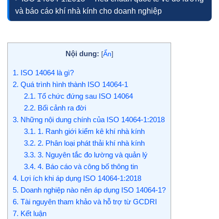
và báo cáo khí nhà kính cho doanh nghiệp
Nội dung:
[
Ẩn
]
1.
ISO 14064 là gì?
2.
Quá trình hình thành ISO 14064-1
2.1.
Tổ chức đứng sau ISO 14064
2.2.
Bối cảnh ra đời
3.
Những nội dung chính của ISO 14064-1:2018
3.1.
1. Ranh giới kiểm kê khí nhà kính
3.2.
2. Phân loại phát thải khí nhà kính
3.3.
3. Nguyên tắc đo lường và quản lý
3.4.
4. Báo cáo và công bố thông tin
4.
Lợi ích khi áp dụng ISO 14064-1:2018
5.
Doanh nghiệp nào nên áp dụng ISO 14064-1?
6.
Tài nguyên tham khảo và hỗ trợ từ GCDRI
7.
Kết luận