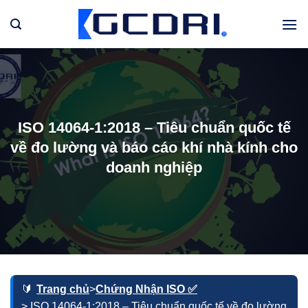
Bỏ
qua
nội
dung
ISO 14064-1:2018 – Tiêu chuẩn quốc tế
về đo lường và báo cáo khí nhà kính cho
doanh nghiệp
Trang chủ
>
Chứng Nhận ISO ✅
> ISO 14064-1:2018 – Tiêu chuẩn quốc tế về đo lường