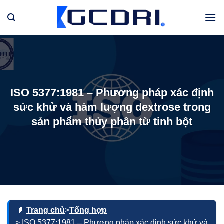
Bỏ
qua
nội
dung
ISO 5377:1981 – Phương pháp xác định
sức khử và hàm lượng dextrose trong
sản phẩm thủy phân từ tinh bột
Trang chủ
>
Tổng hợp
> ISO 5377:1981 – Phương pháp xác định sức khử và