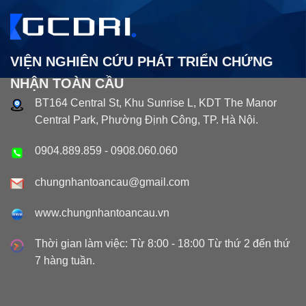
VIỆN NGHIÊN CỨU PHÁT TRIỂN CHỨNG
NHẬN TOÀN CẦU
BT164 Central St, Khu Sunrise L, KDT The Manor
Central Park, Phường Định Công, TP. Hà Nội.
0904.889.859
-
0908.060.060
chungnhantoancau@gmail.com
www.chungnhantoancau.vn
Thời gian làm việc: Từ 8:00 - 18:00 Từ thứ 2 đến thứ
7 hàng tuần.