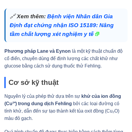
🔗
Xem thêm:
Bệnh viện Nhân dân Gia
Định đạt chứng nhận ISO 15189: Nâng
tầm chất lượng xét nghiệm y tế
Phương pháp Lane và Eynon
là một kỹ thuật chuẩn độ
cổ điển, chuyên dùng để định lượng các chất khử như
glucose bằng cách sử dụng thuốc thử Fehling.
Cơ sở kỹ thuật
Nguyên lý của phép thử dựa trên sự
khử của ion đồng
(Cu²⁺) trong dung dịch Fehling
bởi các loại đường có
tính khử, dẫn đến sự tạo thành kết tủa oxit đồng (Cu₂O)
màu đỏ gạch.
Quá trình chuẩn độ được thực hiện bằng cách thêm từng