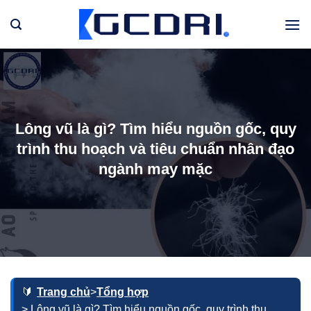
Bỏ
qua
nội
dung
Lông vũ là gì? Tìm hiểu nguồn gốc, quy
trình thu hoạch và tiêu chuẩn nhân đạo
ngành may mặc
Trang chủ
>
Tổng hợp
> Lông vũ là gì? Tìm hiểu nguồn gốc, quy trình thu