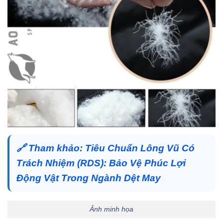
🔗
Tham khảo:
Tiêu Chuẩn Lông Vũ Có
Trách Nhiệm (RDS): Bảo Vệ Phúc Lợi
Động Vật Trong Ngành Dệt May
Ảnh minh họa