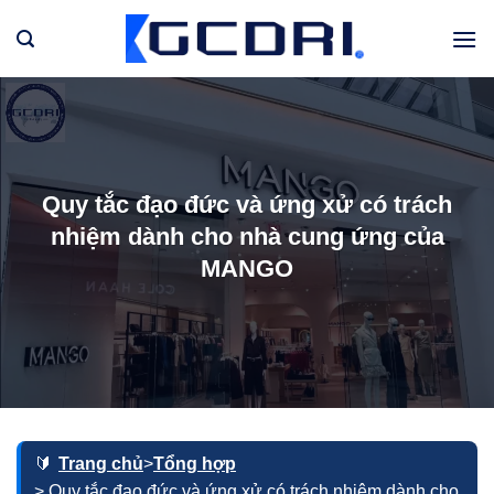
Bỏ
qua
nội
dung
Quy tắc đạo đức và ứng xử có trách
nhiệm dành cho nhà cung ứng của
MANGO
Trang chủ
>
Tổng hợp
> Quy tắc đạo đức và ứng xử có trách nhiệm dành cho