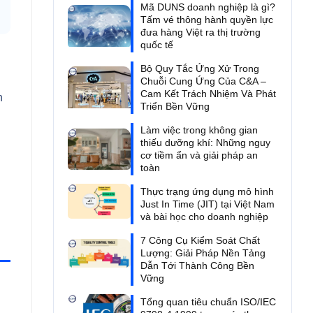
Mã DUNS doanh nghiệp là gì?
Tấm vé thông hành quyền lực
đưa hàng Việt ra thị trường
quốc tế
Bộ Quy Tắc Ứng Xử Trong
Chuỗi Cung Ứng Của C&A –
Cam Kết Trách Nhiệm Và Phát
n
Triển Bền Vững
Làm việc trong không gian
thiếu dưỡng khí: Những nguy
cơ tiềm ẩn và giải pháp an
toàn
Thực trạng ứng dụng mô hình
Just In Time (JIT) tại Việt Nam
và bài học cho doanh nghiệp
7 Công Cụ Kiểm Soát Chất
Lượng: Giải Pháp Nền Tảng
Dẫn Tới Thành Công Bền
Vững
Tổng quan tiêu chuẩn ISO/IEC