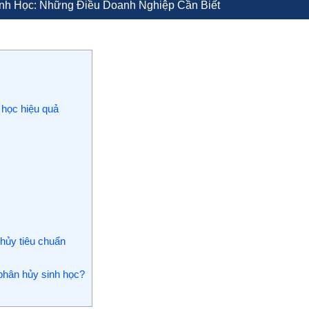
h Học: Những Điều Doanh Nghiệp Cần Biết
 học hiệu quả
ủy tiêu chuẩn
phân hủy sinh học?