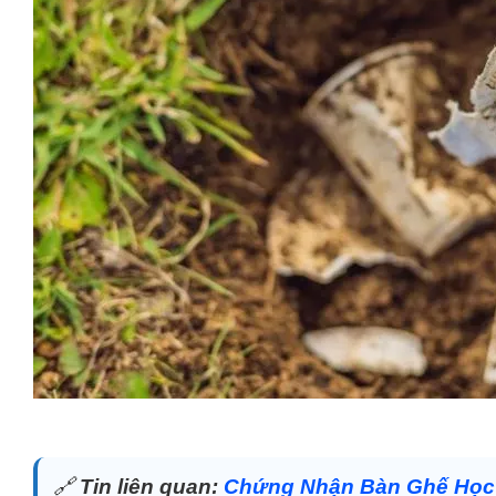
🔗
Tin liên quan:
Chứng Nhận Bàn Ghế Học S