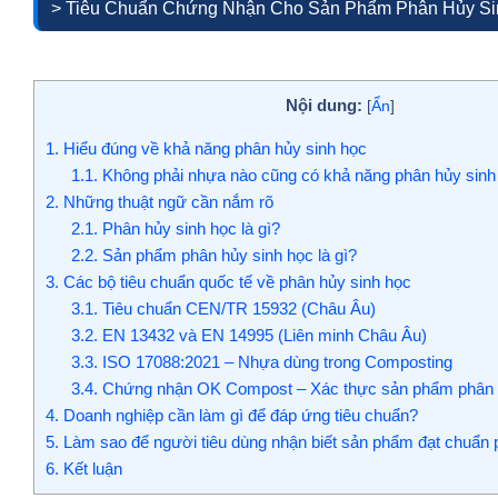
> Tiêu Chuẩn Chứng Nhận Cho Sản Phẩm Phân Hủy Sin
Nội dung:
[
Ẩn
]
1.
Hiểu đúng về khả năng phân hủy sinh học
1.1.
Không phải nhựa nào cũng có khả năng phân hủy sinh
2.
Những thuật ngữ cần nắm rõ
2.1.
Phân hủy sinh học là gì?
2.2.
Sản phẩm phân hủy sinh học là gì?
3.
Các bộ tiêu chuẩn quốc tế về phân hủy sinh học
3.1.
Tiêu chuẩn CEN/TR 15932 (Châu Âu)
3.2.
EN 13432 và EN 14995 (Liên minh Châu Âu)
3.3.
ISO 17088:2021 – Nhựa dùng trong Composting
3.4.
Chứng nhận OK Compost – Xác thực sản phẩm phân h
4.
Doanh nghiệp cần làm gì để đáp ứng tiêu chuẩn?
5.
Làm sao để người tiêu dùng nhận biết sản phẩm đạt chuẩn 
6.
Kết luận