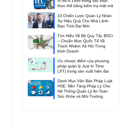
9798-4:1999 trong xác thực
thực thể bằng kiểm tra mật mã
10 Chiến Lược Quản Lý Nhân
Sự Hiệu Quả Cho Nhà Lãnh
Đạo Thời Đại Mới
Tìm Hiểu Về Bộ Quy Tắc BSCI
– Chuẩn Mực Quốc Tế Về
Trách Nhiệm Xã Hội Trong
Kinh Doanh
Ưu nhược điểm của phương
pháp quản lý Just In Time
(JIT) trong sản xuất hiện đại
Danh Mục Văn Bản Pháp Luật
HSE: Nền Tảng Pháp Lý Cho
Hệ Thống Quản Lý An Toàn
Sức Khỏe và Môi Trường