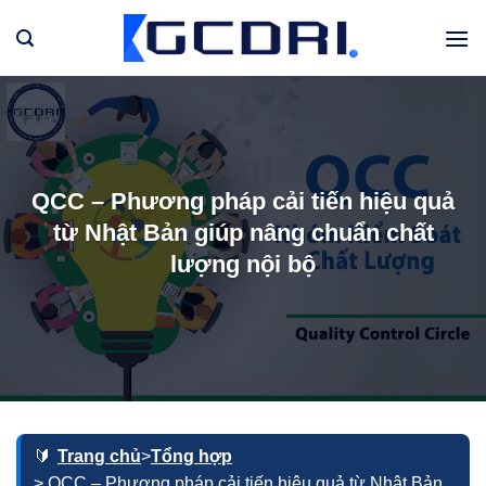
Bỏ
qua
nội
dung
QCC – Phương pháp cải tiến hiệu quả
từ Nhật Bản giúp nâng chuẩn chất
lượng nội bộ
Trang chủ
>
Tổng hợp
> QCC – Phương pháp cải tiến hiệu quả từ Nhật Bản