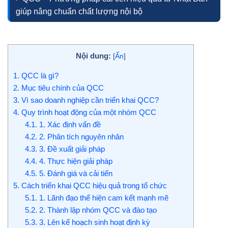
giúp nâng chuẩn chất lượng nội bộ
Nội dung:
[
Ẩn
]
1.
QCC là gì?
2.
Mục tiêu chính của QCC
3.
Vì sao doanh nghiệp cần triển khai QCC?
4.
Quy trình hoạt động của một nhóm QCC
4.1.
1. Xác định vấn đề
4.2.
2. Phân tích nguyên nhân
4.3.
3. Đề xuất giải pháp
4.4.
4. Thực hiện giải pháp
4.5.
5. Đánh giá và cải tiến
5.
Cách triển khai QCC hiệu quả trong tổ chức
5.1.
1. Lãnh đạo thể hiện cam kết mạnh mẽ
5.2.
2. Thành lập nhóm QCC và đào tạo
5.3.
3. Lên kế hoạch sinh hoạt định kỳ