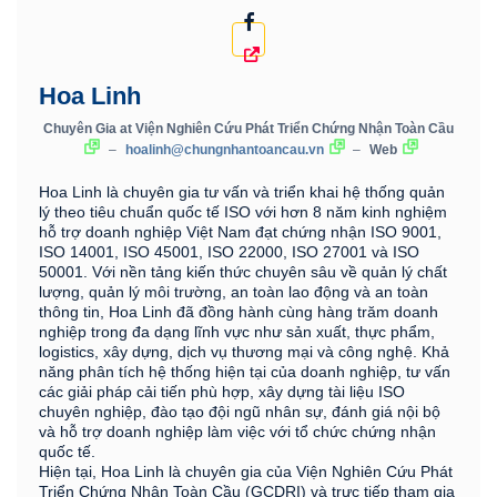
Hoa Linh
Chuyên Gia
at
Viện Nghiên Cứu Phát Triển Chứng Nhận Toàn Cầu
–
hoalinh@chungnhantoancau.vn
–
Web
Hoa Linh là chuyên gia tư vấn và triển khai hệ thống quản
lý theo tiêu chuẩn quốc tế ISO với hơn 8 năm kinh nghiệm
hỗ trợ doanh nghiệp Việt Nam đạt chứng nhận ISO 9001,
ISO 14001, ISO 45001, ISO 22000, ISO 27001 và ISO
50001. Với nền tảng kiến thức chuyên sâu về quản lý chất
lượng, quản lý môi trường, an toàn lao động và an toàn
thông tin, Hoa Linh đã đồng hành cùng hàng trăm doanh
nghiệp trong đa dạng lĩnh vực như sản xuất, thực phẩm,
logistics, xây dựng, dịch vụ thương mại và công nghệ. Khả
năng phân tích hệ thống hiện tại của doanh nghiệp, tư vấn
các giải pháp cải tiến phù hợp, xây dựng tài liệu ISO
chuyên nghiệp, đào tạo đội ngũ nhân sự, đánh giá nội bộ
và hỗ trợ doanh nghiệp làm việc với tổ chức chứng nhận
quốc tế.
Hiện tại, Hoa Linh là chuyên gia của Viện Nghiên Cứu Phát
Triển Chứng Nhận Toàn Cầu (GCDRI) và trực tiếp tham gia