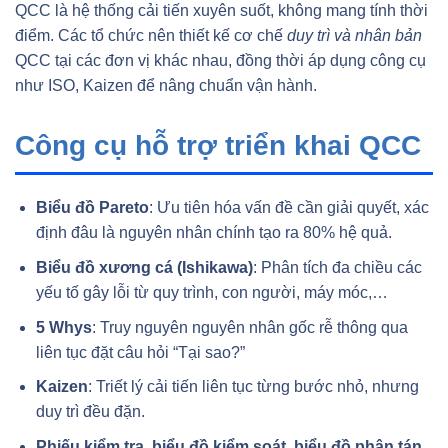
QCC là hệ thống cải tiến xuyên suốt, không mang tính thời
điểm. Các tổ chức nên thiết kế cơ chế
duy trì và nhân bản
QCC tại các đơn vị khác nhau, đồng thời áp dụng công cụ
như ISO, Kaizen để nâng chuẩn vận hành.
Công cụ hỗ trợ triển khai QCC
Biểu đồ Pareto
: Ưu tiên hóa vấn đề cần giải quyết, xác
định đâu là nguyên nhân chính tạo ra 80% hệ quả.
Biểu đồ xương cá (Ishikawa)
: Phân tích đa chiều các
yếu tố gây lỗi từ quy trình, con người, máy móc,…
5 Whys
: Truy nguyên nguyên nhân gốc rễ thông qua
liên tục đặt câu hỏi “Tại sao?”
Kaizen
: Triết lý cải tiến liên tục từng bước nhỏ, nhưng
duy trì đều đặn.
Phiếu kiểm tra, biểu đồ kiểm soát, biểu đồ phân tán,