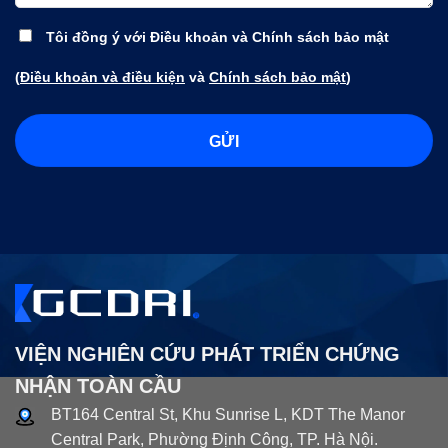
Tôi đồng ý với Điều khoản và Chính sách bảo mật
(
Điều khoản và điều kiện
và
Chính sách bảo mật
)
VIỆN NGHIÊN CỨU PHÁT TRIỂN CHỨNG
NHẬN TOÀN CẦU
BT164 Central St, Khu Sunrise L, KDT The Manor
Central Park, Phường Định Công, TP. Hà Nội.