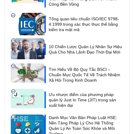
Công Bền Vững
Tổng quan tiêu chuẩn ISO/IEC 9798-
4:1999 trong xác thực thực thể bằng
kiểm tra mật mã
10 Chiến Lược Quản Lý Nhân Sự Hiệu
Quả Cho Nhà Lãnh Đạo Thời Đại Mới
Tìm Hiểu Về Bộ Quy Tắc BSCI –
Chuẩn Mực Quốc Tế Về Trách Nhiệm
Xã Hội Trong Kinh Doanh
Ưu nhược điểm của phương pháp
quản lý Just In Time (JIT) trong sản
xuất hiện đại
Danh Mục Văn Bản Pháp Luật HSE:
Nền Tảng Pháp Lý Cho Hệ Thống
Quản Lý An Toàn Sức Khỏe và Môi
Trường