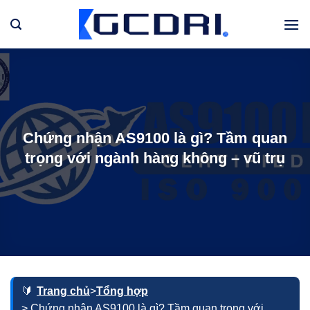
Bỏ
qua
nội
dung
Chứng nhận AS9100 là gì? Tầm quan
trọng với ngành hàng không – vũ trụ
Trang chủ
>
Tổng hợp
> Chứng nhận AS9100 là gì? Tầm quan trọng với