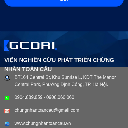
VIỆN NGHIÊN CỨU PHÁT TRIỂN CHỨNG
NHẬN TOÀN CẦU
BT164 Central St, Khu Sunrise L, KDT The Manor
Central Park, Phường Định Công, TP. Hà Nội.
0904.889.859
-
0908.060.060
chungnhantoancau@gmail.com
www.chungnhantoancau.vn