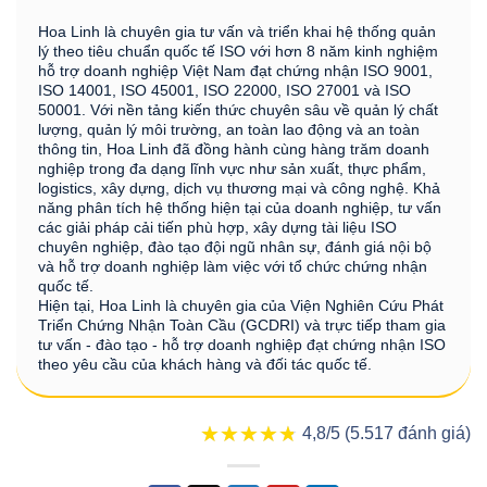
Hoa Linh là chuyên gia tư vấn và triển khai hệ thống quản
lý theo tiêu chuẩn quốc tế ISO với hơn 8 năm kinh nghiệm
hỗ trợ doanh nghiệp Việt Nam đạt chứng nhận ISO 9001,
ISO 14001, ISO 45001, ISO 22000, ISO 27001 và ISO
50001. Với nền tảng kiến thức chuyên sâu về quản lý chất
lượng, quản lý môi trường, an toàn lao động và an toàn
thông tin, Hoa Linh đã đồng hành cùng hàng trăm doanh
nghiệp trong đa dạng lĩnh vực như sản xuất, thực phẩm,
logistics, xây dựng, dịch vụ thương mại và công nghệ. Khả
năng phân tích hệ thống hiện tại của doanh nghiệp, tư vấn
các giải pháp cải tiến phù hợp, xây dựng tài liệu ISO
chuyên nghiệp, đào tạo đội ngũ nhân sự, đánh giá nội bộ
và hỗ trợ doanh nghiệp làm việc với tổ chức chứng nhận
quốc tế.
Hiện tại, Hoa Linh là chuyên gia của Viện Nghiên Cứu Phát
Triển Chứng Nhận Toàn Cầu (GCDRI) và trực tiếp tham gia
tư vấn - đào tạo - hỗ trợ doanh nghiệp đạt chứng nhận ISO
theo yêu cầu của khách hàng và đối tác quốc tế.
★★★★★
★★★★★
4,8/5 (5.517 đánh giá)