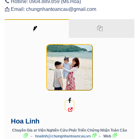
📞 Hotline: 0904.889.859 (Ms.Hoa)
📩 Email: chungnhantoancau@gmail.com
Hoa Linh
Chuyên Gia
at
Viện Nghiên Cứu Phát Triển Chứng Nhận Toàn Cầu
–
hoalinh@chungnhantoancau.vn
–
Web