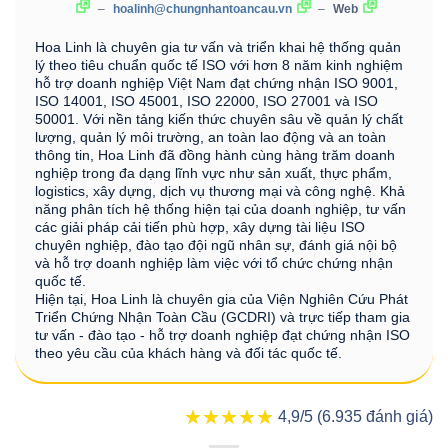
–
hoalinh@chungnhantoancau.vn
–
Web
Hoa Linh là chuyên gia tư vấn và triển khai hệ thống quản
lý theo tiêu chuẩn quốc tế ISO với hơn 8 năm kinh nghiệm
hỗ trợ doanh nghiệp Việt Nam đạt chứng nhận ISO 9001,
ISO 14001, ISO 45001, ISO 22000, ISO 27001 và ISO
50001. Với nền tảng kiến thức chuyên sâu về quản lý chất
lượng, quản lý môi trường, an toàn lao động và an toàn
thông tin, Hoa Linh đã đồng hành cùng hàng trăm doanh
nghiệp trong đa dạng lĩnh vực như sản xuất, thực phẩm,
logistics, xây dựng, dịch vụ thương mại và công nghệ. Khả
năng phân tích hệ thống hiện tại của doanh nghiệp, tư vấn
các giải pháp cải tiến phù hợp, xây dựng tài liệu ISO
chuyên nghiệp, đào tạo đội ngũ nhân sự, đánh giá nội bộ
và hỗ trợ doanh nghiệp làm việc với tổ chức chứng nhận
quốc tế.
Hiện tại, Hoa Linh là chuyên gia của Viện Nghiên Cứu Phát
Triển Chứng Nhận Toàn Cầu (GCDRI) và trực tiếp tham gia
tư vấn - đào tạo - hỗ trợ doanh nghiệp đạt chứng nhận ISO
theo yêu cầu của khách hàng và đối tác quốc tế.
★★★★★
★★★★★
4,9/5 (6.935 đánh giá)