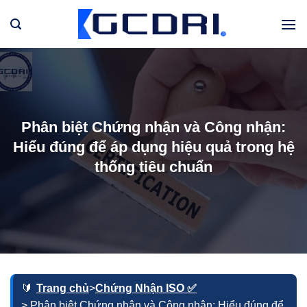
Bỏ
qua
nội
dung
Phân biệt Chứng nhận và Công nhận:
Hiểu đúng để áp dụng hiệu quả trong hệ
thống tiêu chuẩn
Trang chủ
>
Chứng Nhận ISO ✅
> Phân biệt Chứng nhận và Công nhận: Hiểu đúng để