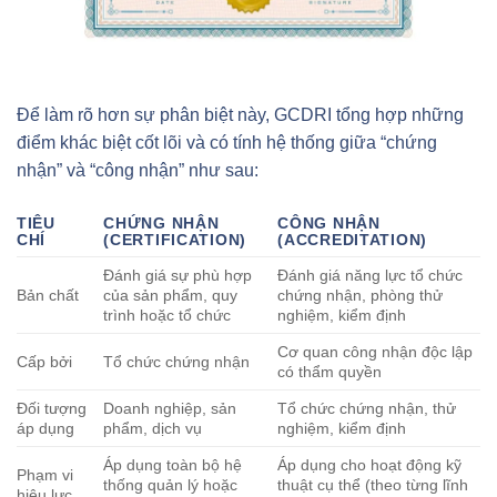
Để làm rõ hơn sự phân biệt này, GCDRI tổng hợp những
điểm khác biệt cốt lõi và có tính hệ thống giữa “chứng
nhận” và “công nhận” như sau:
TIÊU
CHỨNG NHẬN
CÔNG NHẬN
CHÍ
(CERTIFICATION)
(ACCREDITATION)
Đánh giá sự phù hợp
Đánh giá năng lực tổ chức
Bản chất
của sản phẩm, quy
chứng nhận, phòng thử
trình hoặc tổ chức
nghiệm, kiểm định
Cơ quan công nhận độc lập
Cấp bởi
Tổ chức chứng nhận
có thẩm quyền
Đối tượng
Doanh nghiệp, sản
Tổ chức chứng nhận, thử
áp dụng
phẩm, dịch vụ
nghiệm, kiểm định
Áp dụng toàn bộ hệ
Áp dụng cho hoạt động kỹ
Phạm vi
thống quản lý hoặc
thuật cụ thể (theo từng lĩnh
hiệu lực