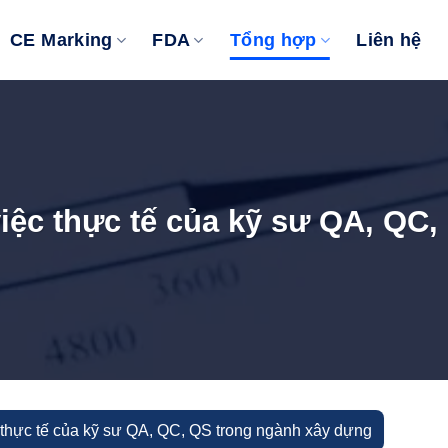
CE Marking
FDA
Tổng hợp
Liên hệ
 việc thực tế của kỹ sư QA, QC
c thực tế của kỹ sư QA, QC, QS trong ngành xây dựng