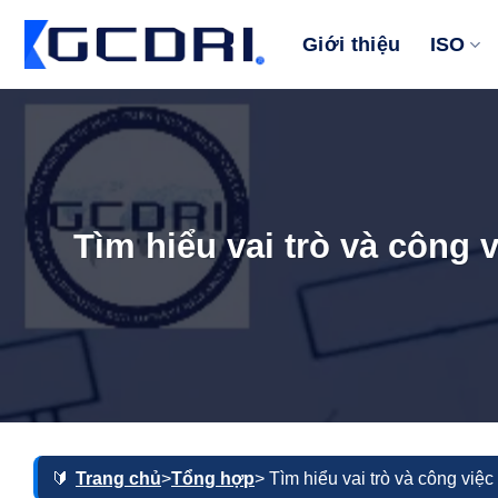
Bỏ
qua
Giới thiệu
ISO
nội
dung
Tìm hiểu vai trò và công
Trang chủ
>
Tổng hợp
> Tìm hiểu vai trò và công việ