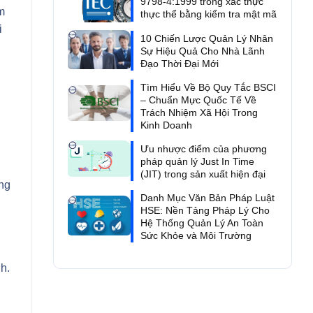
9798-4:1999 trong xác thực
m
thực thể bằng kiểm tra mật mã
i
10 Chiến Lược Quản Lý Nhân
Sự Hiệu Quả Cho Nhà Lãnh
Đạo Thời Đại Mới
Tìm Hiểu Về Bộ Quy Tắc BSCI
– Chuẩn Mực Quốc Tế Về
Trách Nhiệm Xã Hội Trong
Kinh Doanh
Ưu nhược điểm của phương
pháp quản lý Just In Time
(JIT) trong sản xuất hiện đại
ông
Danh Mục Văn Bản Pháp Luật
HSE: Nền Tảng Pháp Lý Cho
Hệ Thống Quản Lý An Toàn
Sức Khỏe và Môi Trường
h.