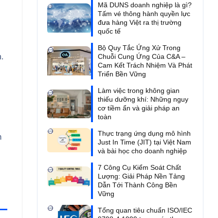
Mã DUNS doanh nghiệp là gì?
Tấm vé thông hành quyền lực
đưa hàng Việt ra thị trường
quốc tế
Bộ Quy Tắc Ứng Xử Trong
Chuỗi Cung Ứng Của C&A –
.
Cam Kết Trách Nhiệm Và Phát
Triển Bền Vững
Làm việc trong không gian
thiếu dưỡng khí: Những nguy
cơ tiềm ẩn và giải pháp an
toàn
Thực trạng ứng dụng mô hình
m
Just In Time (JIT) tại Việt Nam
và bài học cho doanh nghiệp
7 Công Cụ Kiểm Soát Chất
Lượng: Giải Pháp Nền Tảng
Dẫn Tới Thành Công Bền
Vững
Tổng quan tiêu chuẩn ISO/IEC