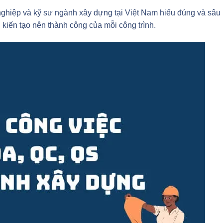
ghiệp và kỹ sư ngành xây dựng tại Việt Nam hiểu đúng và sâu
 kiến tạo nên thành công của mỗi công trình.