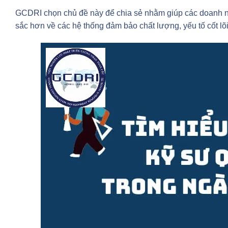
GCDRI chọn chủ đề này để chia sẻ nhằm giúp các doanh n
sắc hơn về các hệ thống đảm bảo chất lượng, yếu tố cốt lõi