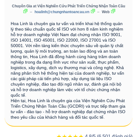
Chuyên Gia
at
Viện Nghiên Cứu Phát Triển Chứng Nhận Toàn Cầu
–
hoalinh@chungnhantoancau.vn
–
Web
Hoa Linh là chuyên gia tư vấn và triển khai hệ thống quản
lý theo tiêu chuẩn quốc tế ISO với hơn 8 năm kinh nghiệm
hỗ trợ doanh nghiệp Việt Nam đạt chứng nhận ISO 9001,
ISO 14001, ISO 45001, ISO 22000, ISO 27001 và ISO
50001. Với nền tảng kiến thức chuyên sâu về quản lý chất
lượng, quản lý môi trường, an toàn lao động và an toàn
thông tin, Hoa Linh đã đồng hành cùng hàng trăm doanh
nghiệp trong đa dạng lĩnh vực như sản xuất, thực phẩm,
logistics, xây dựng, dịch vụ thương mại và công nghệ. Khả
năng phân tích hệ thống hiện tại của doanh nghiệp, tư vấn
các giải pháp cải tiến phù hợp, xây dựng tài liệu ISO
chuyên nghiệp, đào tạo đội ngũ nhân sự, đánh giá nội bộ
và hỗ trợ doanh nghiệp làm việc với tổ chức chứng nhận
quốc tế.
Hiện tại, Hoa Linh là chuyên gia của Viện Nghiên Cứu Phát
Triển Chứng Nhận Toàn Cầu (GCDRI) và trực tiếp tham gia
tư vấn - đào tạo - hỗ trợ doanh nghiệp đạt chứng nhận ISO
theo yêu cầu của khách hàng và đối tác quốc tế.
★★★★★
★★★★★
4,8/5 (6.501 đánh giá)