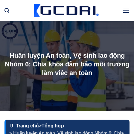
Bỏ
qua
nội
dung
Huấn luyện An toàn, Vệ sinh lao động
Nhóm 6: Chìa khóa đảm bảo môi trường
làm việc an toàn
Trang chủ
>
Tổng hợp
> Huấn luyện An toàn, Vệ sinh lao động Nhóm 6: Chìa