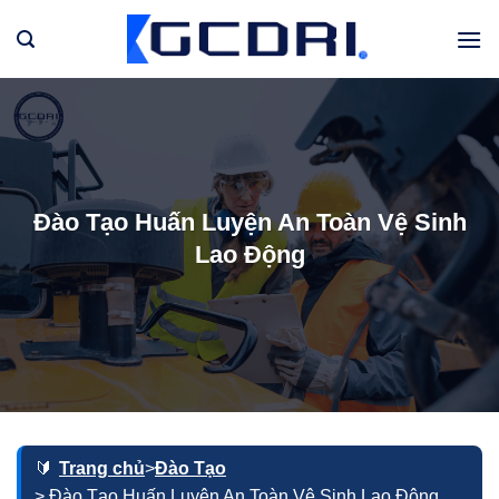
Bỏ
qua
nội
dung
Đào Tạo Huấn Luyện An Toàn Vệ Sinh
Lao Động
Trang chủ
>
Đào Tạo
> Đào Tạo Huấn Luyện An Toàn Vệ Sinh Lao Động