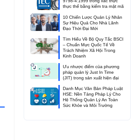
9798-4:1999 trong xác thực
thực thể bằng kiểm tra mật mã
10 Chiến Lược Quản Lý Nhân
Sự Hiệu Quả Cho Nhà Lãnh
Đạo Thời Đại Mới
Tìm Hiểu Về Bộ Quy Tắc BSCI
– Chuẩn Mực Quốc Tế Về
Trách Nhiệm Xã Hội Trong
Kinh Doanh
Ưu nhược điểm của phương
pháp quản lý Just In Time
(JIT) trong sản xuất hiện đại
Danh Mục Văn Bản Pháp Luật
HSE: Nền Tảng Pháp Lý Cho
Hệ Thống Quản Lý An Toàn
Sức Khỏe và Môi Trường