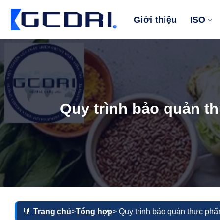
Bỏ
qua
Giới thiệu
ISO
nội
dung
Quy trình bảo quản th
Trang chủ
>
Tổng hợp
> Quy trình bảo quản thực phẩm