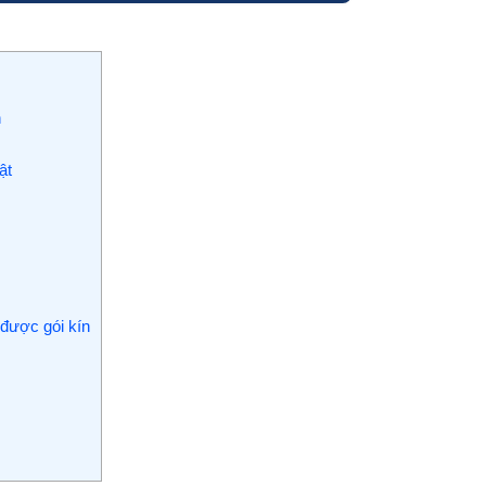
h
ật
được gói kín