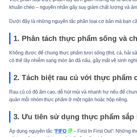
khuẩn chéo – nguyên nhân gây suy giảm chất lượng và ả
Dưới đây là những nguyên tắc phân loại cơ bản mà bạn cầ
1. Phân tách thực phẩm sống và ch
Không được để chung thực phẩm tươi sống (thịt, cá, hải s
có thể lây nhiễm sang món ăn đã nấu, gây mất vệ sinh ngh
2. Tách biệt rau củ với thực phẩm 
Rau củ có độ ẩm cao, dễ hút mùi và nhanh hư nếu để chung
quản mỗi nhóm thực phẩm ở một ngăn hoặc hộp riêng.
3. Ưu tiên sử dụng thực phẩm sắp 
Áp dụng nguyên tắc “
FIFO
– First In First Out”: Những