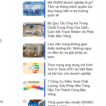
Mã DUNS doanh nghiệp là gì?
Tấm vé thông hành quyền lực
đưa hàng Việt ra thị trường
quốc tế
Bộ Quy Tắc Ứng Xử Trong
Chuỗi Cung Ứng Của C&A –
Cam Kết Trách Nhiệm Và Phát
Triển Bền Vững
ô
Làm việc trong không gian
thiếu dưỡng khí: Những nguy
cơ tiềm ẩn và giải pháp an
toàn
Thực trạng ứng dụng mô hình
Just In Time (JIT) tại Việt Nam
và bài học cho doanh nghiệp
7 Công Cụ Kiểm Soát Chất
Lượng: Giải Pháp Nền Tảng
Dẫn Tới Thành Công Bền
Vững
ại
Tổng quan tiêu chuẩn ISO/IEC