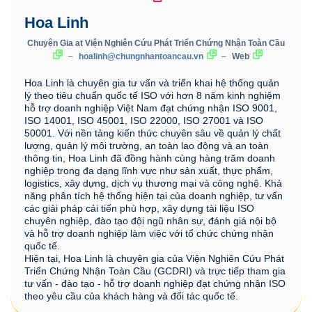
Hoa Linh
Chuyên Gia
at
Viện Nghiên Cứu Phát Triển Chứng Nhận Toàn Cầu
–
hoalinh@chungnhantoancau.vn
–
Web
Hoa Linh là chuyên gia tư vấn và triển khai hệ thống quản
lý theo tiêu chuẩn quốc tế ISO với hơn 8 năm kinh nghiệm
hỗ trợ doanh nghiệp Việt Nam đạt chứng nhận ISO 9001,
ISO 14001, ISO 45001, ISO 22000, ISO 27001 và ISO
50001. Với nền tảng kiến thức chuyên sâu về quản lý chất
lượng, quản lý môi trường, an toàn lao động và an toàn
thông tin, Hoa Linh đã đồng hành cùng hàng trăm doanh
nghiệp trong đa dạng lĩnh vực như sản xuất, thực phẩm,
logistics, xây dựng, dịch vụ thương mại và công nghệ. Khả
năng phân tích hệ thống hiện tại của doanh nghiệp, tư vấn
các giải pháp cải tiến phù hợp, xây dựng tài liệu ISO
chuyên nghiệp, đào tạo đội ngũ nhân sự, đánh giá nội bộ
và hỗ trợ doanh nghiệp làm việc với tổ chức chứng nhận
quốc tế.
Hiện tại, Hoa Linh là chuyên gia của Viện Nghiên Cứu Phát
Triển Chứng Nhận Toàn Cầu (GCDRI) và trực tiếp tham gia
tư vấn - đào tạo - hỗ trợ doanh nghiệp đạt chứng nhận ISO
theo yêu cầu của khách hàng và đối tác quốc tế.