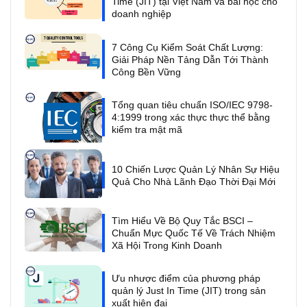
Time (JIT) tại Việt Nam và bài học cho
doanh nghiệp
7 Công Cụ Kiểm Soát Chất Lượng:
Giải Pháp Nền Tảng Dẫn Tới Thành
Công Bền Vững
Tổng quan tiêu chuẩn ISO/IEC 9798-
4:1999 trong xác thực thực thể bằng
kiểm tra mật mã
10 Chiến Lược Quản Lý Nhân Sự Hiệu
Quả Cho Nhà Lãnh Đạo Thời Đại Mới
Tìm Hiểu Về Bộ Quy Tắc BSCI –
Chuẩn Mực Quốc Tế Về Trách Nhiệm
Xã Hội Trong Kinh Doanh
Ưu nhược điểm của phương pháp
quản lý Just In Time (JIT) trong sản
xuất hiện đại