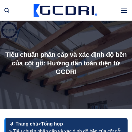
Bỏ
qua
nội
dung
Tiêu chuẩn phân cấp và xác định độ bền
của cột gỗ: Hướng dẫn toàn diện từ
GCDRI
Trang chủ
>
Tổng hợp
> Tiêu chuẩn phân cấp và xác định độ bền của cột gỗ: