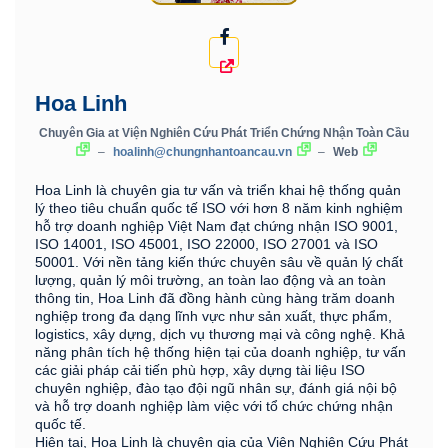
Hoa Linh
Chuyên Gia
at
Viện Nghiên Cứu Phát Triển Chứng Nhận Toàn Cầu
–
hoalinh@chungnhantoancau.vn
–
Web
Hoa Linh là chuyên gia tư vấn và triển khai hệ thống quản
lý theo tiêu chuẩn quốc tế ISO với hơn 8 năm kinh nghiệm
hỗ trợ doanh nghiệp Việt Nam đạt chứng nhận ISO 9001,
ISO 14001, ISO 45001, ISO 22000, ISO 27001 và ISO
50001. Với nền tảng kiến thức chuyên sâu về quản lý chất
lượng, quản lý môi trường, an toàn lao động và an toàn
thông tin, Hoa Linh đã đồng hành cùng hàng trăm doanh
nghiệp trong đa dạng lĩnh vực như sản xuất, thực phẩm,
logistics, xây dựng, dịch vụ thương mại và công nghệ. Khả
năng phân tích hệ thống hiện tại của doanh nghiệp, tư vấn
các giải pháp cải tiến phù hợp, xây dựng tài liệu ISO
chuyên nghiệp, đào tạo đội ngũ nhân sự, đánh giá nội bộ
và hỗ trợ doanh nghiệp làm việc với tổ chức chứng nhận
quốc tế.
Hiện tại, Hoa Linh là chuyên gia của Viện Nghiên Cứu Phát