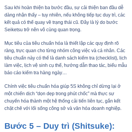
Sau khi hoàn thiện ba bước đầu, sự cải thiện ban đầu dễ
dàng nhận thấy – tuy nhiên, nếu không tiếp tục duy trì, các
kết quả có thể quay về trạng thái cũ. Đây là lý do bước
Seiketsu trở nên vô cùng quan trọng.
Mục tiêu của tiêu chuẩn hóa là thiết lập các quy định rõ
ràng, trực quan cho từng nhóm công việc và cá nhân. Các
tiêu chuẩn này có thể là danh sách kiểm tra (checklist), lịch
làm việc, lịch vệ sinh cụ thể, hướng dẫn thao tác, biểu mẫu
báo cáo kiểm tra hàng ngày…
Chính việc tiêu chuẩn hóa giúp 5S không chỉ dừng lại ở
một chiến dịch “dọn dẹp trong phút chốc” mà thực sự
chuyển hóa thành một hệ thống cải tiến liên tục, gắn kết
chặt chẽ với lối sống công sở và văn hóa doanh nghiệp.
Bước 5 – Duy trì (Shitsuke):