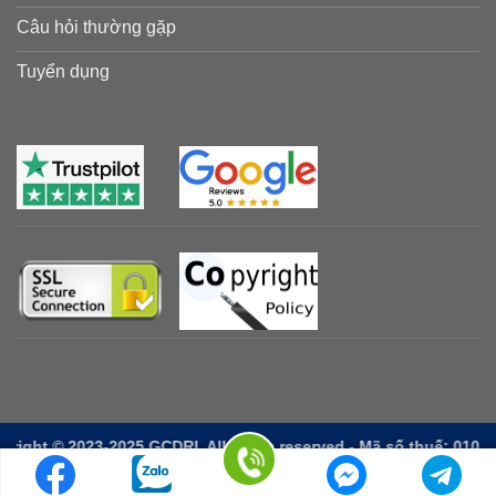
Câu hỏi thường gặp
Tuyển dụng
23-2025 GCDRI, All rights reserved - Mã số thuế: 0107767376-001,