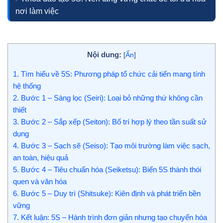
nơi làm việc
Nội dung:
[
Ẩn
]
1.
Tìm hiểu về 5S: Phương pháp tổ chức cải tiến mang tính
hệ thống
2.
Bước 1 – Sàng lọc (Seiri): Loại bỏ những thứ không cần
thiết
3.
Bước 2 – Sắp xếp (Seiton): Bố trí hợp lý theo tần suất sử
dụng
4.
Bước 3 – Sạch sẽ (Seiso): Tạo môi trường làm việc sạch,
an toàn, hiệu quả
5.
Bước 4 – Tiêu chuẩn hóa (Seiketsu): Biến 5S thành thói
quen và văn hóa
6.
Bước 5 – Duy trì (Shitsuke): Kiên định và phát triển bền
vững
7.
Kết luận: 5S – Hành trình đơn giản nhưng tạo chuyển hóa