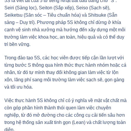
5S là viết tắt của 5 từ tiếng Nhật bắt đầu bằng chữ “S”:
Seiri (Sàng lọc), Seiton (Sắp xếp), Seiso (Sạch sẽ),
Seiketsu (Săn sóc – Tiêu chuẩn hóa) và Shitsuke (Sẵn
sàng – Duy trì). Phương pháp 5S không chỉ dừng ở khía
cạnh vệ sinh nhà xưởng mà hướng đến xây dựng một môi
trường làm việc khoa học, an toàn, hiệu quả và có thể duy
trì bền vững.
Trong đào tạo 5S, các học viên được tiếp cận lần lượt với
từng bước S thông qua hình thức thực hành nhóm hoặc cá
nhân, từ đó tự mình thay đổi không gian làm việc từ lộn
xộn, lãng phí sang môi trường làm việc sạch sẽ, gọn gàng
và tối ưu hóa.
Việc thực hành 5S không chỉ có ý nghĩa về mặt vật chất mà
còn góp phần hình thành thói quen làm việc chuyên
nghiệp, từ đó mở đường cho các công cụ cải tiến sâu hơn
trong hệ thống sản xuất tinh gọn (Lean) và chất lượng toàn
diện.