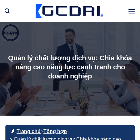
Bỏ
qua
nội
dung
Quản lý chất lượng dịch vụ: Chìa khóa
nâng cao năng lực cạnh tranh cho
doanh nghiệp
Trang chủ
>
Tổng hợp
> Quản lý chất lượng dịch vụ: Chìa khóa nâng cao