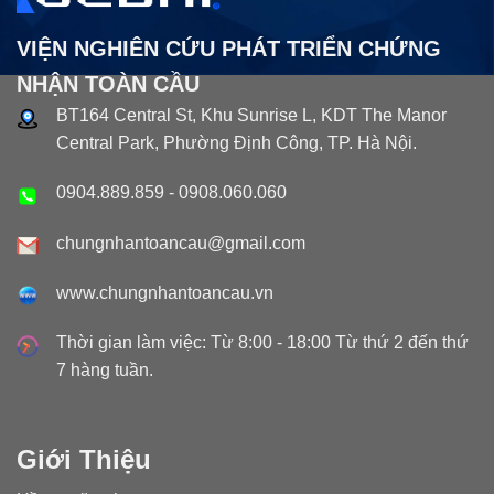
VIỆN NGHIÊN CỨU PHÁT TRIỂN CHỨNG
NHẬN TOÀN CẦU
BT164 Central St, Khu Sunrise L, KDT The Manor
Central Park, Phường Định Công, TP. Hà Nội.
0904.889.859
-
0908.060.060
chungnhantoancau@gmail.com
www.chungnhantoancau.vn
Thời gian làm việc: Từ 8:00 - 18:00 Từ thứ 2 đến thứ
7 hàng tuần.
Giới Thiệu